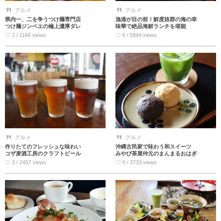
グルメ
グルメ
県内一、二を争うつけ麺専門店
漁港が目の前！鮮度抜群の海の幸
つけ麺ジンベエの極上濃厚ダレ
味華で絶品海鮮ランチを堪能
♡ 1 / 1166 views
♡ 6 / 5844 views
グルメ
グルメ
作りたてのフレッシュな味わい
沖縄古民家で味わう和スイーツ
コザ麦酒工房のクラフトビール
みやび茶屋仲元のまんまるおはぎ
♡ 3 / 2457 views
♡ 0 / 3733 views