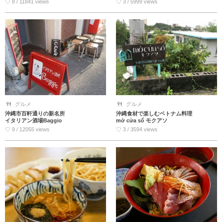
♡ 8 / 11841 views
♡ 3 / 5999 views
グルメ
グルメ
沖縄市百軒通りの新名所
沖縄食材で楽しむベトナム料理
イタリアン酒場Baggio
mở cửa sổ モクアソ
♡ 9 / 12055 views
♡ 3 / 3594 views