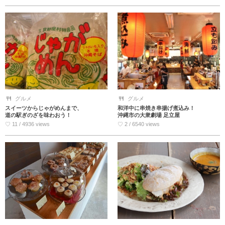
グルメ
グルメ
スイーツからじゃがめんまで、
和洋中に串焼き串揚げ煮込み！
道の駅ぎのざを味わおう！
沖縄市の大衆劇場 足立屋
♡ 11 / 4936 views
♡ 2 / 6540 views