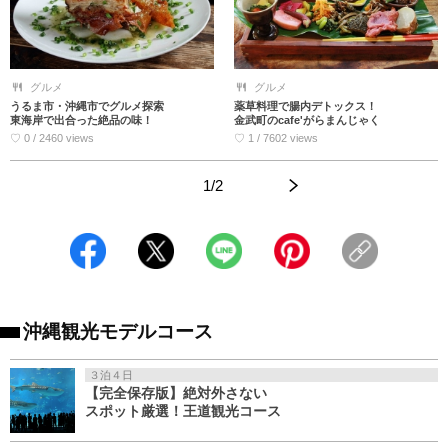
グルメ
グルメ
うるま市・沖縄市でグルメ探索
薬草料理で腸内デトックス！
東海岸で出合った絶品の味！
金武町のcafe'がらまんじゃく
♡ 0 / 2460 views
♡ 1 / 7602 views
1/2
>
<
沖縄観光モデルコース
３泊４日
【完全保存版】絶対外さない
スポット厳選！王道観光コース