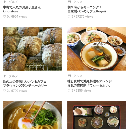
グルメ
グルメ
本島で人気のお菓子屋さん
朝９時からモーニング！
kino store
自家製パンのカフェRoguii
♡ 0 / 6984 views
♡ 3 / 27276 views
グルメ
グルメ
味と食材で沖縄料理をアレンジ
丘の上の美味しいパン&カフェ
赤瓦の古民家「てぃーらぶい」
プラウマンズランチべーカリー
♡ 3 / 7158 views
♡ 2 / 6720 views