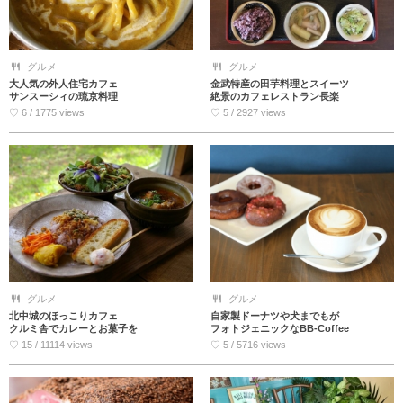
グルメ
グルメ
大人気の外人住宅カフェ
金武特産の田芋料理とスイーツ
サンスーシィの琉京料理
絶景のカフェレストラン長楽
♡ 6 / 1775 views
♡ 5 / 2927 views
グルメ
グルメ
北中城のほっこりカフェ
自家製ドーナツや犬までもが
クルミ舎でカレーとお菓子を
フォトジェニックなBB-Coffee
♡ 15 / 11114 views
♡ 5 / 5716 views