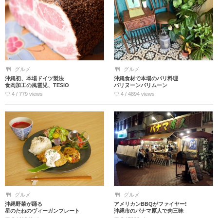
グルメ
グルメ
沖縄初、本場ドイツ製法
沖縄食材で本場のバリ料理
食肉加工の風雲児、TESIO
バリヌーンバリムーン
♡ 4 / 779 views
♡ 4 / 4894 views
グルメ
グルメ
沖縄野菜が踊る
アメリカンBBQがファイヤー!
星のたねのヴィーガンプレート
沖縄市のパナマ原人で肉三昧