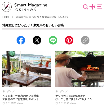
Smart Magazine
OKINAWA
HOME
沖縄旅行にぴったり！東海岸のおいしいお店
沖縄旅行にぴったり！東海岸のおいしいお店
沖縄東海岸で出会えるおすすめグルメ店をご紹介します。絶景のドライブコースや
気軽に行ける離島がたくさんある東海岸。ドライブの合間のひと時に行く絶景おし
ゃれカフェや離島で味わうご当地グルメなんていかがでしょうか。海の駅やテーマ
パークのグルメは家族旅行にもピッタリです♪
グルメ
グルメ
うるま市・沖縄市のカフェ特集
ヤソウカフェyamachaで
大自然の中に佇む癒しスポット
ほっこり体に優しいご飯タイム
♡ 3 / 14578 views
♡ 3 / 14295 views