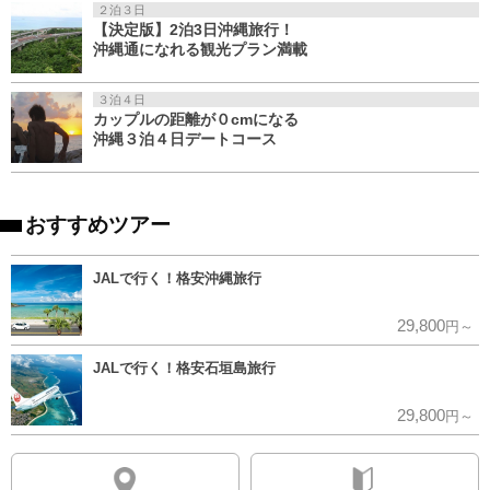
２泊３日
【決定版】2泊3日沖縄旅行！
沖縄通になれる観光プラン満載
３泊４日
カップルの距離が０cmになる
沖縄３泊４日デートコース
おすすめツアー
JALで行く！格安沖縄旅行
29,800
円～
JALで行く！格安石垣島旅行
29,800
円～