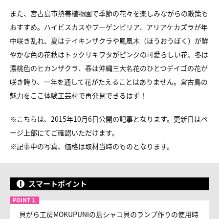
また、宮古島市熱帯植物園で
季節の花々を楽しみながらの散策も
おすすめ。
ハイビスカスやブーゲンビリア、アリアケカズラが年
中咲き乱れ、
夏はテイキンザクラや鳳凰木（ほうおうぼく）が鮮
やかな色の花
秋はトックリキワタがピンクの可愛らしい花、
冬は
濃桃色のヒカンザクラ、
春は沖縄三大名花のひとつデイゴの花が
咲き誇り、
一年を通して花がたえることはありません。
宮古島の
魅力をここ体験工芸村で再発見できるはず！
※こちらは、2015年10月6日公開の記事となります。更新日はペ
ージ上部にてご確認いただけます。
※
記事中の写真、価格は取材当時のものとなります。
スマートポイント
貝がら工房MOKUPUNIの島シャコ貝のランプ作りの使用時