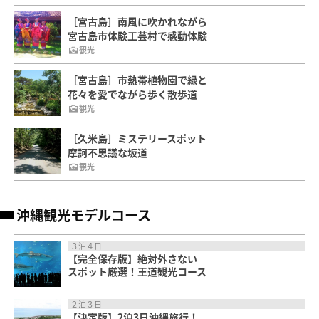
［宮古島］南風に吹かれながら
宮古島市体験工芸村で感動体験
観光
［宮古島］市熱帯植物園で緑と
花々を愛でながら歩く散歩道
観光
［久米島］ミステリースポット
摩訶不思議な坂道
観光
沖縄観光モデルコース
３泊４日
【完全保存版】絶対外さない
スポット厳選！王道観光コース
２泊３日
【決定版】2泊3日沖縄旅行！