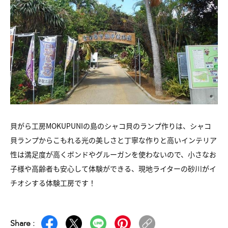
貝がら工房MOKUPUNIの島のシャコ貝のランプ作りは、
シャコ
貝ランプからこもれる光の美しさと
丁寧な作りと高いインテリア
性は満足度が高く
ボンドやグルーガンを使わないので、
小さなお
子様や高齢者も安心して体験ができる、
現地ライターの砂川がイ
チオシする体験工房です！
Share :