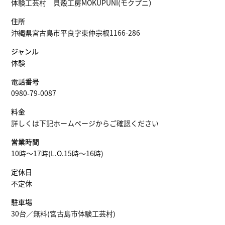
体験工芸村 貝殻工房MOKUPUNI(モクプニ）
住所
沖縄県宮古島市平良字東仲宗根1166-286
ジャンル
体験
電話番号
0980-79-0087
料金
詳しくは下記ホームページからご確認ください
営業時間
10時～17時(L.O.15時～16時)
定休日
不定休
駐車場
30台／無料(宮古島市体験工芸村)