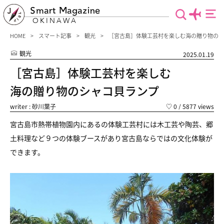
Smart Magazine
OKINAWA
HOME
スマート記事
観光
［宮古島］体験工芸村を楽しむ海の贈り物のシ
観光
2025.01.19
［宮古島］体験工芸村を楽しむ
海の贈り物のシャコ貝ランプ
writer : 砂川葉子
♡
0
/ 5877 views
宮古島市熱帯植物園内にあるの体験工芸村には
木工芸や陶芸、郷
土料理など９つの体験ブースがあり
宮古島ならではの文化体験が
できます。