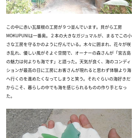
この中に赤い瓦屋根の工房が９つ並んでいます。
貝がら工房
MOKUPUNIは一番奥。
２本の大きなガジュマルが、
まるでこの小
さな工房を守るかのように佇んでいる。
木々に囲まれ、花々が咲
き乱れ、優しい風がそよぐ空間で、
オーナーの森さんが「宮古島
の魅力は何よりも海です」と語った。
天気が良く、海のコンディ
ションが最高の日に工房にお客さんが現れると
思わず体験より海
へ行くのを進めたくなってしまうと笑う。
それぐらいの海好きだ
からこそ、
暮らしの中でも海を感じられるものの作り手となっ
た。