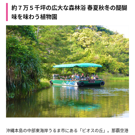
約７万５千坪の広大な森林浴 春夏秋冬の醍醐
味を味わう植物園
沖縄本島の中部東海岸うるま市にある「ビオスの丘」。那覇空港