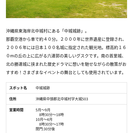
沖縄県東海岸北中城村にある「中城城跡」。
那覇空港から車で約４０分。２０００年に世界遺産に登録され、
２００６年には日本１００名城に指定された観光地。標高約１６
０mの丘の上に広がる六連郭の美しいグスクです。南の首里城、
北の勝連城に挟まれた歴史ドラマに想いを馳せながらの散策がお
すすめ！さまざまなイベントの舞台としても使用されています。
スポット名
中城城跡
住所
沖縄県中頭郡北中城村字大城503
営業時間
5月～9月
8時30分～18時
10月～4月
8時30分～17時
閉門:30分後