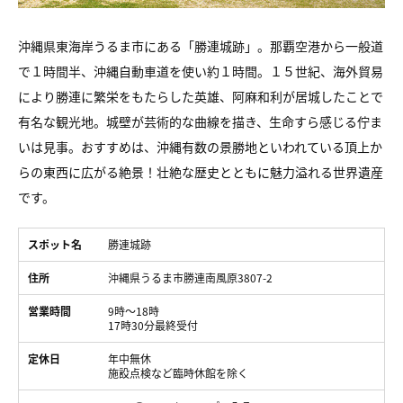
沖縄県東海岸うるま市にある「勝連城跡」。那覇空港から一般道
で１時間半、沖縄自動車道を使い約１時間。１５世紀、海外貿易
により勝連に繁栄をもたらした英雄、阿麻和利が居城したことで
有名な観光地。城壁が芸術的な曲線を描き、生命すら感じる佇ま
いは見事。おすすめは、沖縄有数の景勝地といわれている頂上か
らの東西に広がる絶景！壮絶な歴史とともに魅力溢れる世界遺産
です。
スポット名
勝連城跡
住所
沖縄県うるま市勝連南風原3807-2
営業時間
9時～18時
17時30分最終受付
定休日
年中無休
施設点検など臨時休館を除く