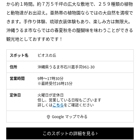
から約１時間。約７万５千坪の広大な敷地で、２５９種類の植物
と動物達がお出迎え。亜熱帯の植物園ならではの大自然を満喫で
きます。手作り体験、琉球衣装体験もあり、楽しみ方は無限大。
沖縄うるま市ならではの春夏秋冬の醍醐味を味わうことができる
観光地としておすすめです！
スポット名
ビオスの丘
住所
沖縄県うるま市石川嘉手苅961-30
営業時間
9時～17時30分
※最終受付16時15分
定休日
火曜日が定休日
但し、営業している日程もございます
詳しくは
こちら
をご確認ください
Google マップでみる
このスポットの詳細を見る