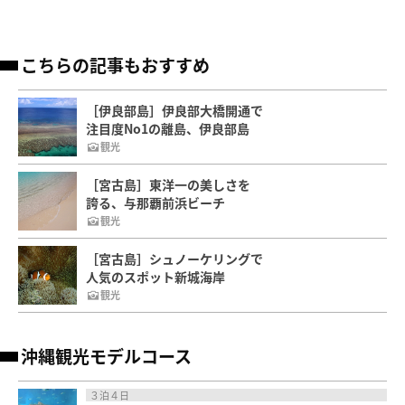
こちらの記事もおすすめ
［伊良部島］伊良部大橋開通で
注目度No1の離島、伊良部島
観光
［宮古島］東洋一の美しさを
誇る、与那覇前浜ビーチ
観光
［宮古島］シュノーケリングで
人気のスポット新城海岸
観光
沖縄観光モデルコース
３泊４日