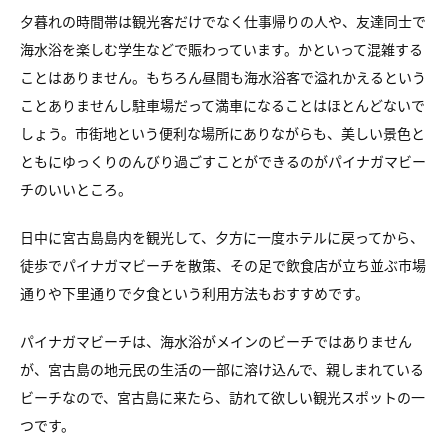
夕暮れの時間帯は観光客だけでなく仕事帰りの人や、友達同士で
海水浴を楽しむ学生などで賑わっています。かといって混雑する
ことはありません。もちろん昼間も海水浴客で溢れかえるという
ことありませんし駐車場だって満車になることはほとんどないで
しょう。市街地という便利な場所にありながらも、美しい景色と
ともにゆっくりのんびり過ごすことができるのがパイナガマビー
チのいいところ。
日中に宮古島島内を観光して、夕方に一度ホテルに戻ってから、
徒歩でパイナガマビーチを散策、その足で飲食店が立ち並ぶ市場
通りや下里通りで夕食という利用方法もおすすめです。
パイナガマビーチは、海水浴がメインのビーチではありません
が、宮古島の地元民の生活の一部に溶け込んで、親しまれている
ビーチなので、宮古島に来たら、訪れて欲しい観光スポットの一
つです。