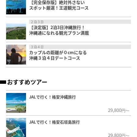
【完全保存版】絶対外さない
スポット厳選！王道観光コース
２泊３日
【決定版】2泊3日沖縄旅行！
沖縄通になれる観光プラン満載
３泊４日
カップルの距離が０cmになる
沖縄３泊４日デートコース
おすすめツアー
JALで行く！格安沖縄旅行
29,800
円～
JALで行く！格安石垣島旅行
29,800
円～