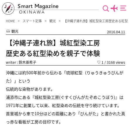
Smart Magazine
OKINAWA
HOME
スマート記事
観光
【沖縄子連れ旅】城紅型染工房歴史ある紅型染
観光
2016.04.11
【沖縄子連れ旅】城紅型染工房
歴史ある紅型染めを親子で体験
writer : 鈴木亜希子
♡
1
/ 3168 views
沖縄には約500年前から伝わる「琉球紅型（りゅうきゅうびんが
た）」という
伝統的な染物があります。
浦添市にある『城紅型染工房(ぐすくびんがたぞめこうぼう)』は
1971年に創業して以来、紅型染めの伝統を守り続けています。
首里城から車で10分ほどの距離にあり「びんがた」と書かれた真
っ赤な看板が工房の目印です。