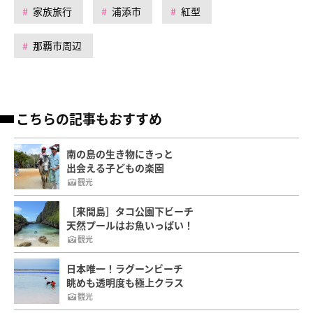
家族旅行
浦添市
紅型
那覇市周辺
こちらの記事もおすすめ
南の島の生き物にきっと
出会える子どもの楽園
観光
［来間島］タコ公園下ビーチ
天然プールはお魚いっぱい！
観光
日本唯一！ラグーンビーチ
眺めも透明度も極上クラス
観光