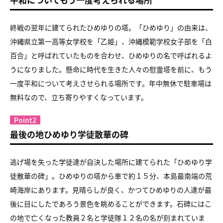
終戦の翌年に建てられたひめゆりの塔。「ひめゆり」の由来は、
沖縄県立第一高等女学校を「乙姫」、沖縄模範学校女子部を「白
百合」と呼ばれていたものを合わせ、ひめゆりの名で呼ばれるよ
うになりました。懸命に時代を生きた人々の慰霊塔を前に、もう
一度平和について考えさせられる場所です。年中無休で駐車場は
無料なので、立ち寄りやすくなっています。
Point2
最後の地ひめゆり学徒散華の碑
逃げ場を失った学徒達が自決した場所に建てられた「ひめゆり学
徒散華の碑」。ひめゆりの塔から車で約１５分、本島最南端の荒
崎海岸にあります。見晴らしが良く、かつてひめゆりの人達が最
後に目にしたであろう景色を眺めることができます。石碑にはこ
の地で亡くなった教員２名と学徒隊１２名の名が刻まれていま