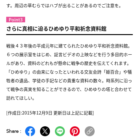
す。周辺の草むらではハブが出ることがあるのでご注意を。
Point3
さらに真相に迫るひめゆり平和祈念資料館
戦後４３年後の平成元年に建てられたひめゆり平和祈念資料館。
６つの展示室をはじめ、証言ビデオの上映などを行う多目的ホー
ルがあり、資料のどれもが懸命に戦争の歴史を伝えてくれます。
「ひめゆり」の由来になったといわれる交友会詩「姫百合」や犠
牲者の遺品、学徒の手記などの貴重な資料の数々。時系列に沿っ
て戦争の真実を知ることができるので、ひめゆりの塔と合わせて
訪れてほしい。
[作成日:2015年12月9日 更新日は上記に記載]
Share :