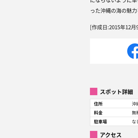
った沖縄の海の魅力
[作成日:2015年1
スポット詳細
住所
沖
料金
無
駐車場
な
アクセス