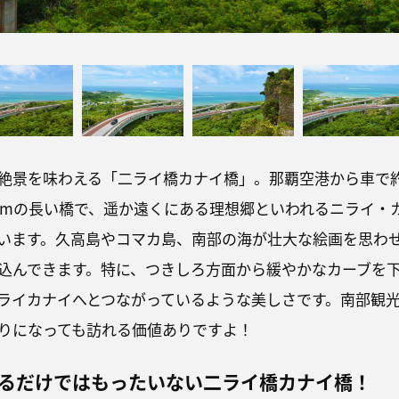
絶景を味わえる「二ライ橋カナイ橋」。那覇空港から車で
00mの長い橋で、遥か遠くにある理想郷といわれるニライ・
います。久高島やコマカ島、南部の海が壮大な絵画を思わ
込んできます。特に、つきしろ方面から緩やかなカーブを
ライカナイへとつながっているような美しさです。南部観
りになっても訪れる価値ありですよ！
るだけではもったいない二ライ橋カナイ橋！