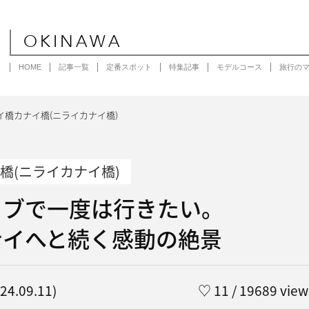
OKINAWA
HOME
記事一覧
定番スポット
特集記事
モデルコース
旅行の
イ橋カナイ橋(ニライカナイ橋)
橋(ニライカナイ橋)
イブで一度は行きたい。
ナイへと続く感動の絶景
4.09.11)
♡
11
/ 19689 view