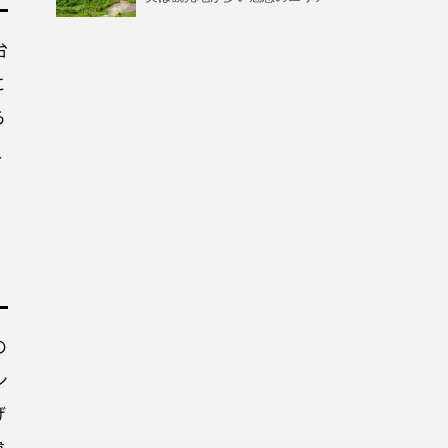
台
に
ら
こ
５
の
ン
げ
違