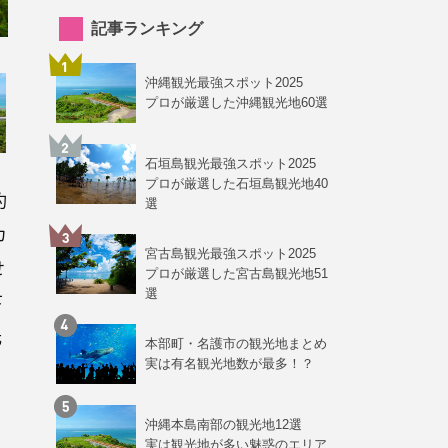
記事ランキング
沖縄観光最強スポット2025
プロが厳選した沖縄観光地60選
石垣島観光最強スポット2025
プロが厳選した石垣島観光地40
約
選
カ
宮古島観光最強スポット2025
せ
プロが厳選した宮古島観光地51
選
下
光
本部町・名護市の観光地まとめ
実は有名観光地数が最多！？
沖縄本島南部の観光地12選
実は観光地が多い魅惑のエリア