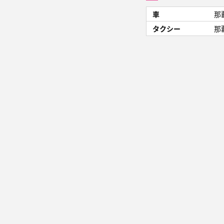
車
那
タクシー
那