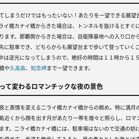
てしまうだけではもったいない！あたりを一望できる展望
ライ橋カナイ橋からきた場合は、トンネルを抜けるとすぐ
ります。那覇側からきた場合は、自衛隊基地への入り口か
先に駐車でき、どちらからも展望台まで歩いて登っていく
中は逆光になってしまうので、絶好の時間は１１時から１
橋や
久高島
、
知念岬
まで一望できます。
って変わるロマンチックな夜の景色
夜と表情を変える二ライ橋カナイ橋からの眺め。特に満月
島近くから顔を出す月があたり一帯を煌々と照らし、ロマ
ます。二ライ橋カナイ橋には、駐車場はないので交通の妨
を停めて、歩道を散歩してみると、昼の青々とした海とは