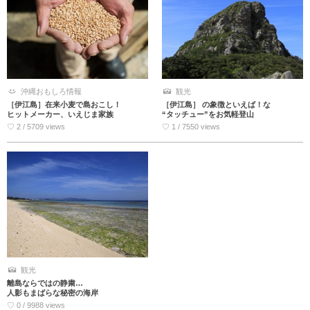
沖縄おもしろ情報
観光
［伊江島］在来小麦で島おこし！
［伊江島］ の象徴といえば！な
ヒットメーカー、いえじま家族
“タッチュー”をお気軽登山
♡ 2 / 5709 views
♡ 1 / 7550 views
観光
離島ならではの静粛…
人影もまばらな秘密の海岸
♡ 0 / 9988 views