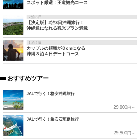
スポット厳選！王道観光コース
２泊３日
【決定版】2泊3日沖縄旅行！
沖縄通になれる観光プラン満載
３泊４日
カップルの距離が０cmになる
沖縄３泊４日デートコース
おすすめツアー
JALで行く！格安沖縄旅行
29,800
円～
JALで行く！格安石垣島旅行
29,800
円～