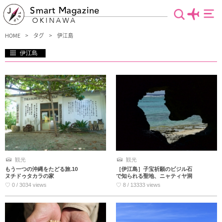
Smart Magazine
OKINAWA
HOME
タグ
伊江島
伊江島
沖縄本島から気軽に行ける「伊江島」の魅力を紹介します。沖縄の定番観光地であ
る「美ら海水族館」のエレベーターから見える、ピーナッツの形をした島こそ伊江
島なんです。島の特産品もピーナッツで綺麗な海や自然、芸能にと魅力が溢れてい
ます。人気急上昇中の観光地！これから沖縄へ行く方は注目すべきです。
観光
観光
もう一つの沖縄をたどる旅.10
［伊江島］子宝祈願のビジル石
ヌチドゥタカラの家
で知られる聖地、ニャティヤ洞
♡ 0 / 3034 views
♡ 8 / 13333 views