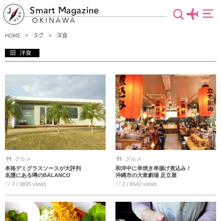
Smart Magazine
OKINAWA
HOME
タグ
洋食
洋食
子供から大人まで、みんな大好きな洋食。ハンバーグやオムライス、エビフライな
ど、見ているとお腹が空いてしまう情報を集めました。見た目だけでなく、味も絶
品なお店ばかりです。観光途中のランチタイムや、一日の締めくくりとして夜ご飯
に美味しい洋食を食べてお腹も心も満腹に♪
グルメ
グルメ
本格デミグラスソースが大評判
和洋中に串焼き串揚げ煮込み！
名護にある噂のBALANCO
沖縄市の大衆劇場 足立屋
♡ 7 / 3895 views
♡ 2 / 6542 views