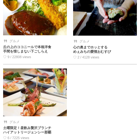
グルメ
グルメ
丘の上のココニールで本格洋食
心の奥までホッとする
手間を惜しまない下ごしらえ
めぇみちの愛情おむすび
♡ 9 / 22808 views
♡ 2 / 4128 views
グルメ
土曜限定！昼飲み贅沢ブランチ
ハイアットリージェンシー那覇
♡ 6 / 7225 views