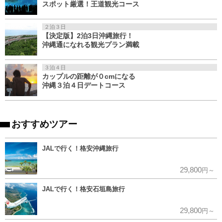
スポット厳選！王道観光コース
２泊３日
【決定版】2泊3日沖縄旅行！
沖縄通になれる観光プラン満載
３泊４日
カップルの距離が０cmになる
沖縄３泊４日デートコース
おすすめツアー
JALで行く！格安沖縄旅行
29,800
円～
JALで行く！格安石垣島旅行
29,800
円～