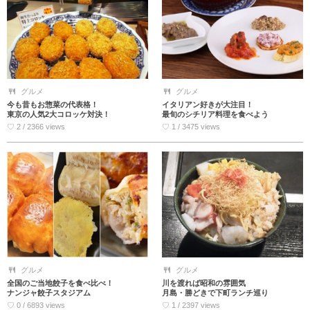
グルメ
グルメ
今も昔もお惣菜の代表格！
イタリアン好きが大注目！
東京の人気2大コロッケ対決！
最旬のシチリア料理を食べよう
♡ 2 / 2366 views
♡ 1 / 3475 views
グルメ
グルメ
全国のご当地餃子を食べ比べ！
川を渡れば昭和の雰囲気
ナンジャ餃子スタジアム
月島・勝どきで下町ランチ巡り
♡ 0 / 6893 views
♡ 1 / 2397 views