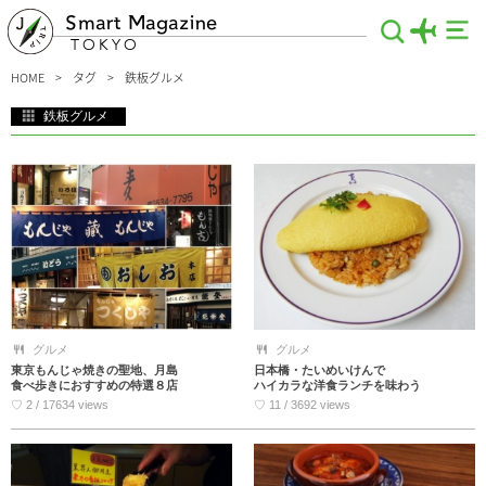
Smart Magazine
TOKYO
HOME
タグ
鉄板グルメ
鉄板グルメ
グルメの聖地 東京で、昔も今もこれからも愛され続けるであろう鉄板グルメの数々
を紹介します。一口食べれば、そのおいしさにビックリ！東京下町グルメの代表
格、もんじゃ焼きは、そのお店によって味や具材が異なるところも魅力の一つ。他
にも絶品が溢れているので、街ブラしながら探してみるのもアリです。
グルメ
グルメ
東京もんじゃ焼きの聖地、月島
日本橋・たいめいけんで
食べ歩きにおすすめの特選８店
ハイカラな洋食ランチを味わう
♡ 2 / 17634 views
♡ 11 / 3692 views