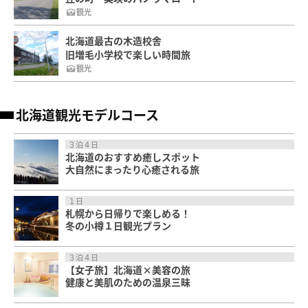
観光
北海道最古の木造校舎
旧増毛小学校で楽しい時間旅
観光
北海道観光モデルコース
３泊４日
北海道のおすすめ癒しスポット
大自然にまったり心癒される旅
１日
札幌から日帰りで楽しめる！
冬の小樽１日観光プラン
３泊４日
【女子旅】北海道×美容の旅
健康と美肌のための温泉三昧