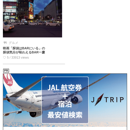
グルメ
映画「探偵はBARにいる」の
探偵気分が味わえるBAR一慶
♡ 5 / 33913 views