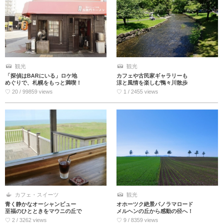
観光
観光
「探偵はBARにいる」ロケ地
カフェや古民家ギャラリーも
めぐりで、札幌をもっと満喫！
涼と風情を楽しむ鴨々川散歩
♡ 20 / 99859 views
♡ 1 / 2455 views
カフェ・スイーツ
観光
青く静かなオーシャンビュー
オホーツク絶景パノラマロード
至福のひとときをマウニの丘で
メルヘンの丘から感動の径へ！
♡ 2 / 3262 views
♡ 9 / 8359 views