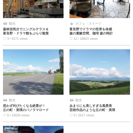
観光
カフェ・スイーツ
森林浴気分でニングルテラス＆
富良野でドラマの世界を体感
富良野・ドラマ館をぶらり散策
森の素敵空間、珈琲 森の時計
♡ 3 / 9171 views
♡ 12 / 18823 views
観光
観光
思わず叫びたくなる絶景が！
あまりにも美しすぎる風景美
丘の町・美瑛のパノラマロード
芸術作品のような丘の町・美瑛
♡ 6 / 15026 views
♡ 0 / 2517 views