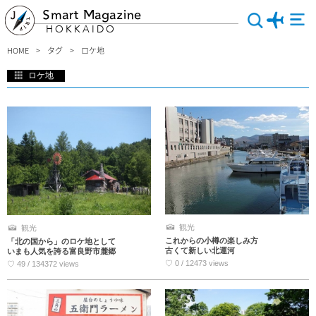
Smart Magazine
HOKKAIDO
HOME
タグ
ロケ地
ロケ地
広大な自然と独自の文化が息づく北海道から、映画やドラマの数々の名シーンが生
まれているのをご存知でしょうか。ロケ地として使われた定番の名所から、知る人
ぞ知る穴場スポットまで役立つ情報が満載。お気に入り作品のロケ地を巡る旅は、
ワクワクすること間違いありません。カメラを持って今すぐ出かけてみませんか？
観光
観光
これからの小樽の楽しみ方
「北の国から」のロケ地として
古くて新しい北運河
いまも人気を誇る富良野市麓郷
♡ 0 / 12473 views
♡ 49 / 134372 views