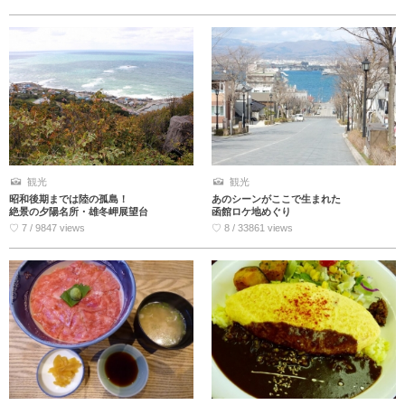
観光
観光
昭和後期までは陸の孤島！
あのシーンがここで生まれた
絶景の夕陽名所・雄冬岬展望台
函館ロケ地めぐり
♡ 7 / 9847 views
♡ 8 / 33861 views