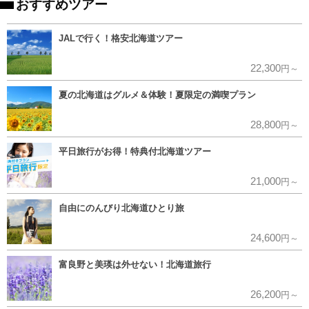
おすすめツアー
JALで行く！格安北海道ツアー
22,300
円～
夏の北海道はグルメ＆体験！夏限定の満喫プラン
28,800
円～
平日旅行がお得！特典付北海道ツアー
21,000
円～
自由にのんびり北海道ひとり旅
24,600
円～
富良野と美瑛は外せない！北海道旅行
26,200
円～