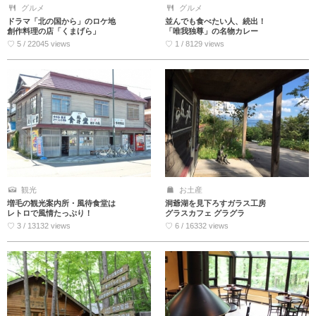
グルメ
グルメ
ドラマ「北の国から」のロケ地
並んでも食べたい人、続出！
創作料理の店「くまげら」
「唯我独尊」の名物カレー
♡ 5 / 22045 views
♡ 1 / 8129 views
観光
お土産
増毛の観光案内所・風待食堂は
洞爺湖を見下ろすガラス工房
レトロで風情たっぷり！
グラスカフェ グラグラ
♡ 3 / 13132 views
♡ 6 / 16332 views