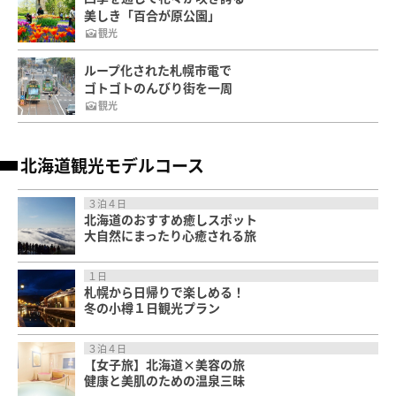
美しき「百合が原公園」
観光
ループ化された札幌市電で
ゴトゴトのんびり街を一周
観光
北海道観光モデルコース
３泊４日
北海道のおすすめ癒しスポット
大自然にまったり心癒される旅
１日
札幌から日帰りで楽しめる！
冬の小樽１日観光プラン
３泊４日
【女子旅】北海道×美容の旅
健康と美肌のための温泉三昧