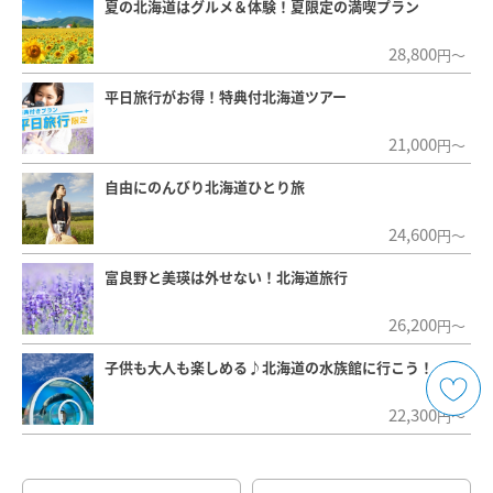
夏の北海道はグルメ＆体験！夏限定の満喫プラン
28,800
円～
平日旅行がお得！特典付北海道ツアー
21,000
円～
自由にのんびり北海道ひとり旅
24,600
円～
富良野と美瑛は外せない！北海道旅行
26,200
円～
子供も大人も楽しめる♪北海道の水族館に行こう！
22,300
円～