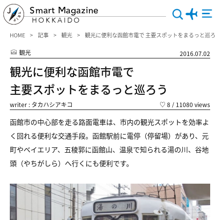
Smart Magazine
HOKKAIDO
HOME
記事
観光
観光に便利な函館市電で 主要スポットをまるっと巡ろ
観光
2016.07.02
観光に便利な函館市電で
主要スポットをまるっと巡ろう
writer : タカハシアキコ
♡
8
/ 11080 views
函館市の中心部を走る路面電車は、市内の観光スポットを効率よ
く回れる便利な交通手段。函館駅前に電停（停留場）があり、元
町やベイエリア、五稜郭に函館山、温泉で知られる湯の川、谷地
頭（やちがしら）へ行くにも便利です。