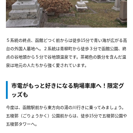
５系統の終点、函館どつく前からは徒歩15分で青い海が広がる高
台の外国人墓地へ。２系統は青柳町から徒歩３分で函館公園、終
点の谷地頭から５分で谷地頭温泉です。茶褐色の鉄分を含んだ温
泉は地元の人たちから強く愛されています。
市電がもっと好きになる駒場車庫へ！限定グ
ッズも
今度は、函館駅前から東方向の湯の川行きに乗ってみましょう。
五稜郭（ごりょうかく）公園前からは、徒歩15分で五稜郭公園や
五稜郭タワーへ。