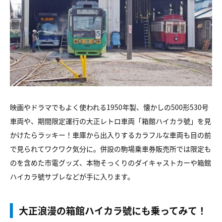
映画やドラマでもよく使われる1950年製、懐かしの500形530号
車両や、期間限定運行の大正レトロ車両「箱館ハイカラ號」を見
かけたらラッキー！車庫から出入りするカラフルな車両も目の前
で見られてワクワク気分に。併設の駒場乗車券販売所では限定も
のを含めた市電グッズ、本物そっくりのダイキャストカーや箱館
ハイカラ號サブレなどが手に入ります。
大正浪漫の箱館ハイカラ號にも乗ってみて！