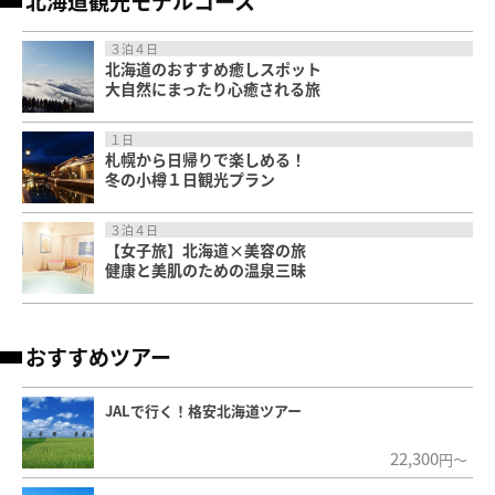
北海道観光モデルコース
３泊４日
北海道のおすすめ癒しスポット
大自然にまったり心癒される旅
１日
札幌から日帰りで楽しめる！
冬の小樽１日観光プラン
３泊４日
【女子旅】北海道×美容の旅
健康と美肌のための温泉三昧
おすすめツアー
JALで行く！格安北海道ツアー
22,300
円～