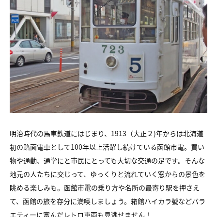
明治時代の馬車鉄道にはじまり、1913（大正２)年からは北海道
初の路面電車として100年以上活躍し続けている函館市電。買い
物や通勤、通学にと市民にとっても大切な交通の足です。そんな
地元の人たちに交じって、ゆっくりと流れていく窓からの景色を
眺める楽しみも。函館市電の乗り方や名所の最寄り駅を押さえ
て、函館の旅を存分に満喫しましょう。箱館ハイカラ號などバラ
エティーに富んだレトロ車両も見逃せません！