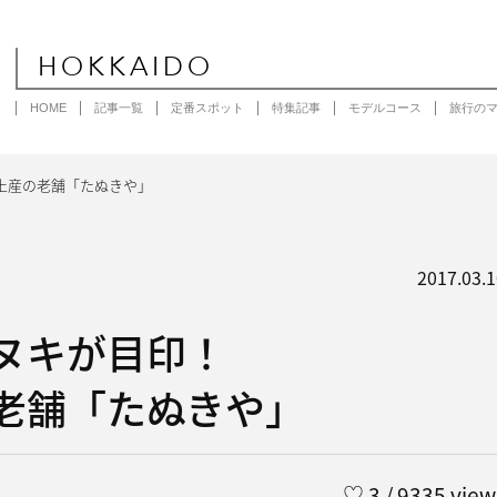
HOKKAIDO
HOME
記事一覧
定番スポット
特集記事
モデルコース
旅行の
土産の老舗「たぬきや」
2017.03.1
ヌキが目印！
老舗「たぬきや」
♡
3
/ 9335 view