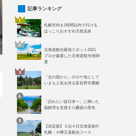
記事ランキング
札幌市内＆1時間以内で行ける
ほっこりおすすめ天然温泉
北海道観光最強スポット2021
プロが厳選した北海道観光地99
選
「北の国から」のロケ地として
いまも人気を誇る富良野市麓郷
「訪れたい坂日本一」に輝いた
函館湾を見渡す八幡坂の景色
【決定版】３泊４日北海道旅行
札幌・小樽王道観光コース