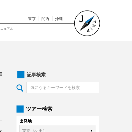
東京
関西
沖縄
マニュアル
0
記事検索
ツアー検索
出発地
s