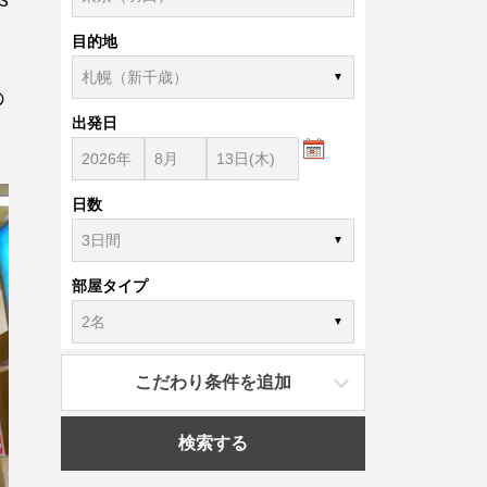
目的地
の
出発日
。
日数
部屋タイプ
こだわり条件を追加
検索する