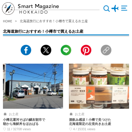
Smart Magazine
HOKKAIDO
HOME
北海道旅行におすすめ！小樽市で買えるお土産
北海道旅行におすすめ！小樽市で買えるお土産
もらって嬉しいお土産の特集記事～小樽市（おたるし）編～。スイーツ専門店の絶
品お菓子や小樽の味をお家で味わえる商品、小樽らしいおしゃれでかわいい雑貨・
小物など、バラエティ豊かなお土産がこのエリアには揃っています。お土産選びで
失敗したくない人もこれを見て予習しておきましょう♪
お土産
お土産
小樽北運河そばの鱗友朝市で
酒飲み感涙！小樽で見つけた
朝から海鮮丼をほおばる
北海道限定の左党向きお土産
♡ 11 / 32708 views
♡ 4 / 15331 views