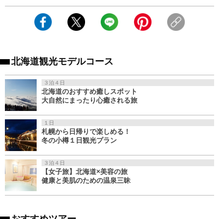
北海道観光モデルコース
３泊４日
北海道のおすすめ癒しスポット
大自然にまったり心癒される旅
１日
札幌から日帰りで楽しめる！
冬の小樽１日観光プラン
３泊４日
【女子旅】北海道×美容の旅
健康と美肌のための温泉三昧
おすすめツアー