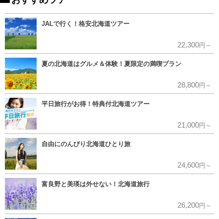
JALで行く！格安北海道ツアー
22,300
円～
夏の北海道はグルメ＆体験！夏限定の満喫プラン
28,800
円～
平日旅行がお得！特典付北海道ツアー
21,000
円～
自由にのんびり北海道ひとり旅
24,600
円～
富良野と美瑛は外せない！北海道旅行
26,200
円～