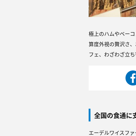
極上のハムやベーコ
算度外視の贅沢さ、
フェ、わざわざ立ち
全国の食通に
エーデルワイスファ