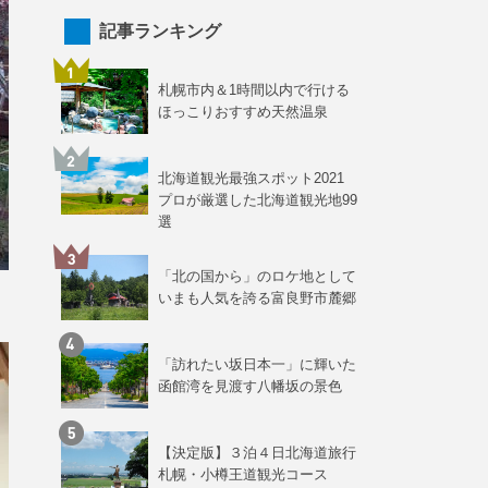
記事ランキング
札幌市内＆1時間以内で行ける
ほっこりおすすめ天然温泉
北海道観光最強スポット2021
プロが厳選した北海道観光地99
選
「北の国から」のロケ地として
いまも人気を誇る富良野市麓郷
「訪れたい坂日本一」に輝いた
函館湾を見渡す八幡坂の景色
【決定版】３泊４日北海道旅行
札幌・小樽王道観光コース