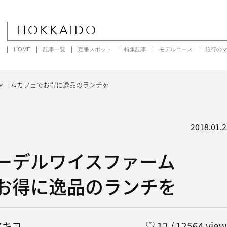
HOKKAIDO
HOME
記事一覧
定番スポット
特集記事
モデルコース
旅行の
ァームカフェでお得に逸品のランチを
2018.01.2
ーデルワイスファーム
お得に逸品のランチを
シアキコ
♡
12
/ 12564 view