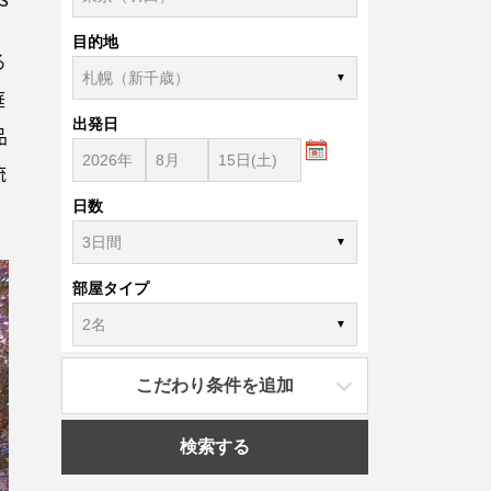
目的地
る
庭
出発日
品
流
日数
部屋タイプ
こだわり条件を追加
検索する