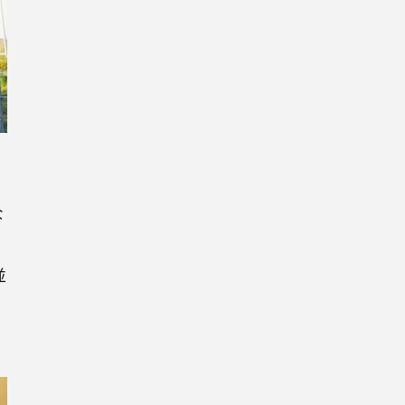
な
。
並
う