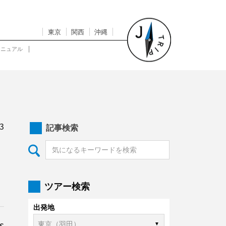
東京
関西
沖縄
マニュアル
3
記事検索
ツアー検索
出発地
s