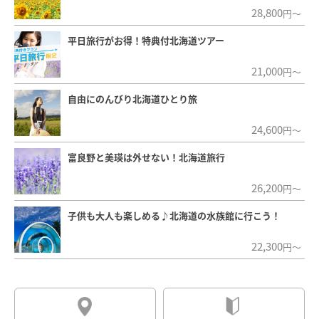
28,800
円～
平日旅行がお得！特典付北海道ツアー
21,000
円～
自由にのんびり北海道ひとり旅
24,600
円～
富良野と美瑛は外せない！北海道旅行
26,200
円～
子供も大人も楽しめる♪北海道の水族館に行こう！
22,300
円～