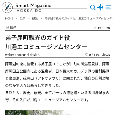
Smart Magazine
HOKKAIDO
HOME
記事
観光
弟子屈町観光のガイド役川湯エコミュージアムセンター
観光
2019.10.28
弟子屈町観光のガイド役
川湯エコミュージアムセンター
writer : noccoshi design.
♡
0
/ 1197 views
阿寒湖の東に位置する弟子屈（てしかが）町の川湯温泉は、阿寒
摩周国立公園内にある温泉街。日本最大のカルデラ湖の屈斜路湖
と摩周湖、硫黄山（アトサヌプリ）に囲まれた、独自の自然環境
のなかで人々は暮らしてきました。
自然と人、歴史、観光、全てが一つの博物館といえる川湯温泉の
街、その入口が川湯エコミュージアムセンターです。