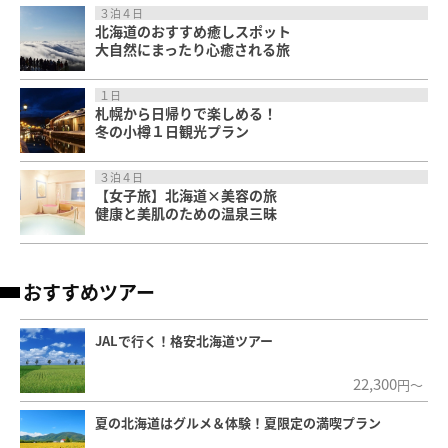
３泊４日
北海道のおすすめ癒しスポット
大自然にまったり心癒される旅
１日
札幌から日帰りで楽しめる！
冬の小樽１日観光プラン
３泊４日
【女子旅】北海道×美容の旅
健康と美肌のための温泉三昧
おすすめツアー
JALで行く！格安北海道ツアー
22,300
円～
夏の北海道はグルメ＆体験！夏限定の満喫プラン