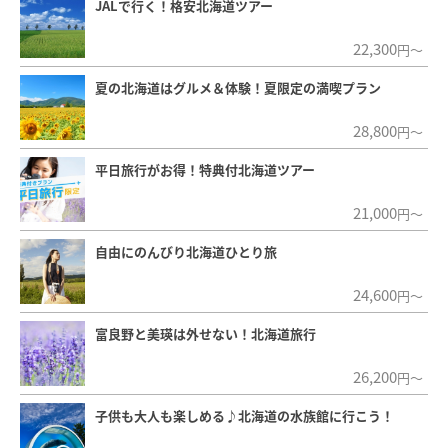
JALで行く！格安北海道ツアー
22,300
円～
夏の北海道はグルメ＆体験！夏限定の満喫プラン
28,800
円～
平日旅行がお得！特典付北海道ツアー
21,000
円～
自由にのんびり北海道ひとり旅
24,600
円～
富良野と美瑛は外せない！北海道旅行
26,200
円～
子供も大人も楽しめる♪北海道の水族館に行こう！