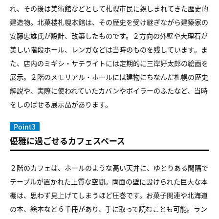
れ、その後は美術館などとして札幌市民に親しまれてきた歴史的
建造物。北菓楼札幌本館は、その歴史を受け継ぎながら建築家の
安藤忠雄氏が設計、改築したものです。２方向の外壁や大理石が
美しい階段ホール、レンガなどは当時のものを残しています。ま
た、店内のミギシ・サテライトには定期的に三岸好太郎の絵画を
展示。２階のメモリアル・ホールには建物にちなんだ札幌の歴史
解説や、実際に使われていたカバンやボイラーのふたなど、当時
をしのばせる展示品があります。
Point3
優雅に過ごせるカフェスペース
２階のカフェは、ホールのような高い天井に、ゆとりある間隔で
テーブルが置かれた上質な空間。両面の壁に設けられた巨大な本
棚は、思わず見上げてしまうほど圧巻です。お菓子関連や北海道
の本、絵本など６千冊があり、手に取って読むことも可能。ラン