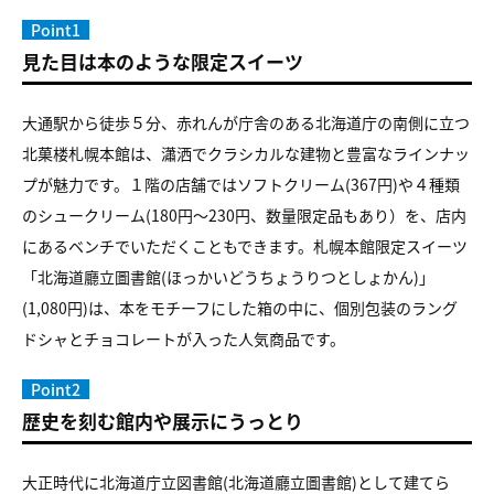
Point1
見た目は本のような限定スイーツ
大通駅から徒歩５分、赤れんが庁舎のある北海道庁の南側に立つ
北菓楼札幌本館は、瀟洒でクラシカルな建物と豊富なラインナッ
プが魅力です。１階の店舗ではソフトクリーム(367円)や４種類
のシュークリーム(180円～230円、数量限定品もあり）を、店内
にあるベンチでいただくこともできます。札幌本館限定スイーツ
「北海道廳立圖書館(ほっかいどうちょうりつとしょかん)」
(1,080円)は、本をモチーフにした箱の中に、個別包装のラング
ドシャとチョコレートが入った人気商品です。
Point2
歴史を刻む館内や展示にうっとり
大正時代に北海道庁立図書館(北海道廳立圖書館)として建てら