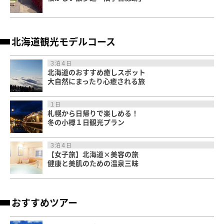
北海道観光モデルコース
３泊４日
北海道のおすすめ癒しスポット
大自然にまったり心癒される旅
１日
札幌から日帰りで楽しめる！
冬の小樽１日観光プラン
３泊４日
【女子旅】北海道×美容の旅
健康と美肌のための温泉三昧
おすすめツアー