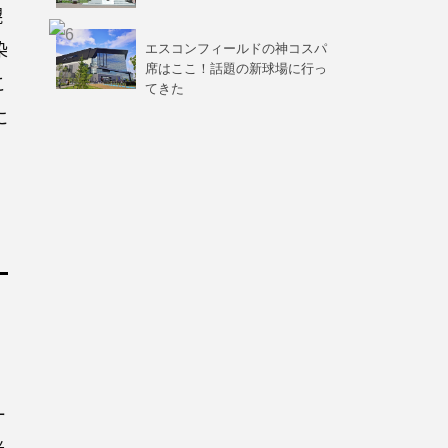
幌
染
エスコンフィールドの神コスパ
席はここ！話題の新球場に行っ
こ
てきた
に
ー
光