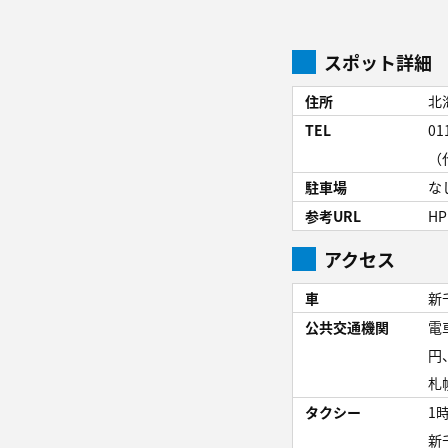
スポット詳細
住所
北
TEL
01
（
駐車場
な
参考URL
HP
アクセス
車
新
公共交通機関
電
円
札
タクシー
1
新