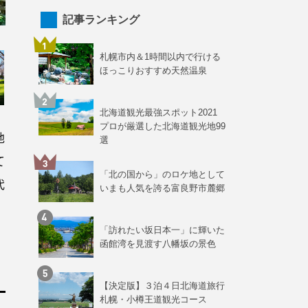
記事ランキング
札幌市内＆1時間以内で行ける
ほっこりおすすめ天然温泉
北海道観光最強スポット2021
プロが厳選した北海道観光地99
地
選
て
「北の国から」のロケ地として
代
いまも人気を誇る富良野市麓郷
「訪れたい坂日本一」に輝いた
函館湾を見渡す八幡坂の景色
【決定版】３泊４日北海道旅行
札幌・小樽王道観光コース