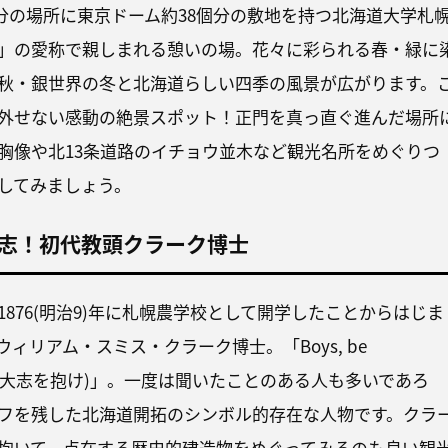
7分の場所に東京ドーム約38個分の敷地を持つ北海道大学札
」の愛称で親しまれる憩いの場。花々に彩られる春・緑に
秋・銀世界の冬と北海道らしい四季の風景が広がります。
外せない感動の絶景スポット！正門を真っ直ぐ進んだ場所
胸像や北13条道路のイチョウ並木など観光名所をめぐりつ
してみましょう。
志！初代教頭クラーク博士
876(明治9)年に札幌農学校として開学したことからはじま
ィリアム・スミス・クラーク博士。「Boys, be
青年よ、大志を抱け)」。一度は聞いたことのある人も多いであろ
フを残した北海道開拓のシンボル的存在な人物です。クラ
抱いて、点在する歴史的建造物をめぐってみるのも良い観