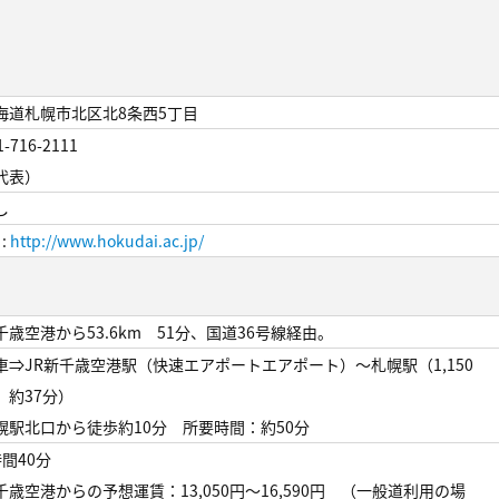
海道札幌市北区北8条西5丁目
1-716-2111
代表）
し
 :
http://www.hokudai.ac.jp/
千歳空港から53.6km 51分、国道36号線経由。
車⇒JR新千歳空港駅（快速エアポートエアポート）～札幌駅（1,150
、約37分）
幌駅北口から徒歩約10分 所要時間：約50分
時間40分
千歳空港からの予想運賃：13,050円～16,590円 （一般道利用の場