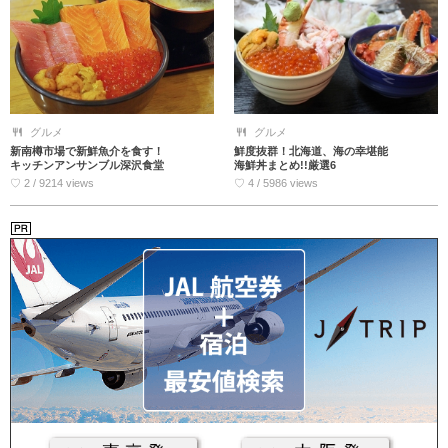
グルメ
グルメ
新南樽市場で新鮮魚介を食す！
鮮度抜群！北海道、海の幸堪能
キッチンアンサンブル深沢食堂
海鮮丼まとめ!!厳選6
♡ 2 / 9214 views
♡ 4 / 5986 views