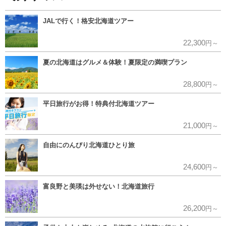
JALで行く！格安北海道ツアー
22,300
円～
夏の北海道はグルメ＆体験！夏限定の満喫プラン
28,800
円～
平日旅行がお得！特典付北海道ツアー
21,000
円～
自由にのんびり北海道ひとり旅
24,600
円～
富良野と美瑛は外せない！北海道旅行
26,200
円～