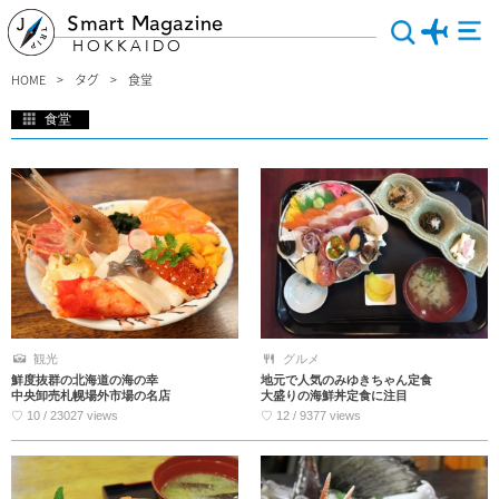
Smart Magazine
HOKKAIDO
HOME
タグ
食堂
食堂
食堂ならではの旬の海の幸、山の恵みを味わえるおススメのお店をご紹介します。
地元の人々に長く愛され親しまれてきた味に出逢うには食堂が一番です。おひとり
様でも気兼ねなく！お友達とふらっと！ご家族で楽しく！北海道の味と人情に触れ
ることのできるお店探しにお役立てください。
観光
グルメ
鮮度抜群の北海道の海の幸
地元で人気のみゆきちゃん定食
中央卸売札幌場外市場の名店
大盛りの海鮮丼定食に注目
♡ 10 / 23027 views
♡ 12 / 9377 views