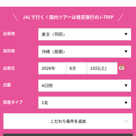
JALで行く！国内ツアーは格安旅行のJ-TRIP
出発地
目的地
出発日
日数
部屋タイプ
こだわり条件を追加