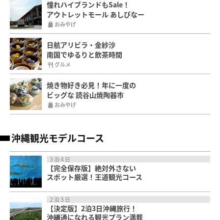
憧れハイブランドもSale！
アウトレットモール あしびなー
おみやげ
日航アリビラ・金紗沙
南国でゆるりと飲茶時間
グルメ
焼き物好き必見！年に一度の
ビッグな 読谷山焼陶器市
おみやげ
沖縄観光モデルコース
３泊４日
【完全保存版】絶対外さない
スポット厳選！王道観光コース
２泊３日
【決定版】2泊3日沖縄旅行！
沖縄通になれる観光プラン満載