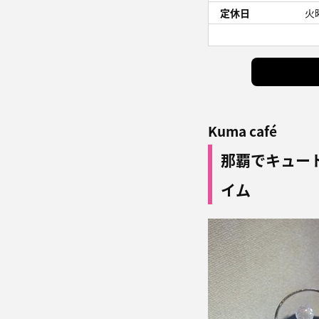
定休日
火
Kuma café
那覇でキュー
イム