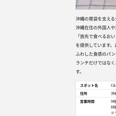
沖縄の胃袋を支える公設
沖縄在住の外国人や
「旅先で食べるおい
を提供しています。
ふわした食感のパン
ランチだけではなく
す。
スポット名
C&
住所
沖
営業時間
9
8
※