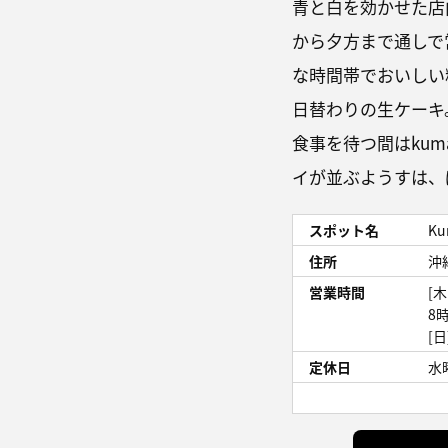
青と白を効かせた店
から夕方まで通しで
な時間帯でおいしい
日替わりの生ケーキ
食事を待つ間はkuma
イが並ぶようすは、
スポット名
Ku
住所
沖
営業時間
[
8
[
定休日
水