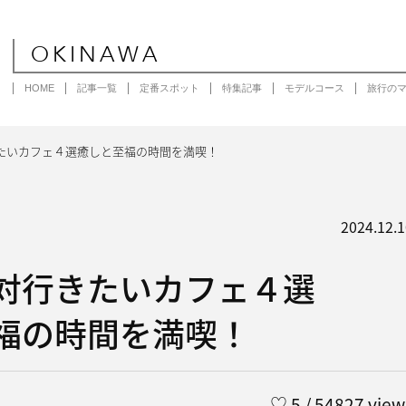
OKINAWA
HOME
記事一覧
定番スポット
特集記事
モデルコース
旅行の
たいカフェ４選癒しと至福の時間を満喫！
2024.12.1
対行きたいカフェ４選
福の時間を満喫！
♡
5
/ 54827 view