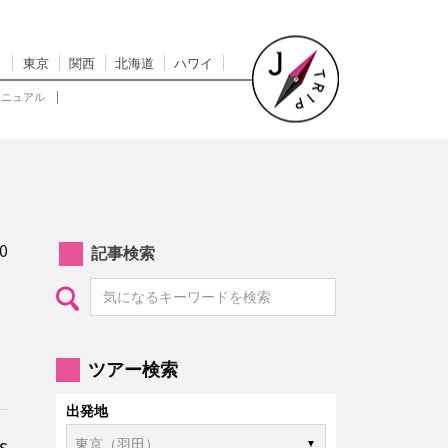
東京
関西
北海道
ハワイ
マニュアル
0
記事検索
ツアー検索
出発地
s