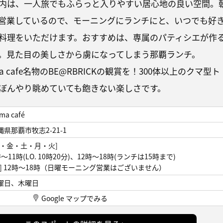
内は、一人旅でもふらっと入りやすい居心地の良い空間。
営業しているので、モーニングにランチにと、いつでも好
料理をいただけます。おすすめは、専属のパティシエが作
。見た目の美しさから虜になってしまう那覇ランチ。
 cafe名物のBE@RBRICKの観賞を！300体以上のクマ型ト
ぼんやり眺めていても飽きない楽しさです。
ma café
縄県那覇市牧志2-21-1
木・金・土・月・火]
時～11時(LO. 10時20分)、12時～18時(ランチは15時まで)
日] 12時～18時（日曜モーニング営業はございません）
曜日、木曜日
Google マップでみる