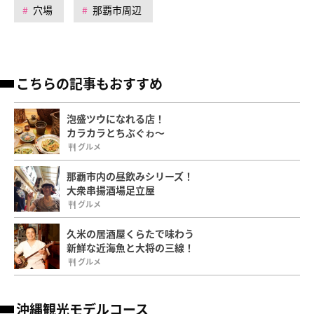
穴場
那覇市周辺
こちらの記事もおすすめ
泡盛ツウになれる店！
カラカラとちぶぐゎ～
グルメ
那覇市内の昼飲みシリーズ！
大衆串揚酒場足立屋
グルメ
久米の居酒屋くらたで味わう
新鮮な近海魚と大将の三線！
グルメ
沖縄観光モデルコース