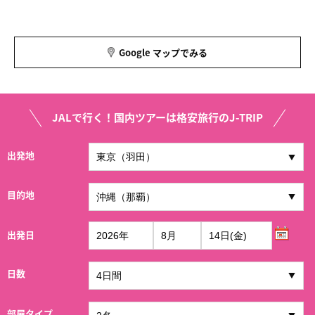
Google マップでみる
JALで行く！国内ツアーは格安旅行のJ-TRIP
出発地
目的地
出発日
日数
部屋タイプ