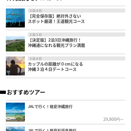
３泊４日
【完全保存版】絶対外さない
スポット厳選！王道観光コース
２泊３日
【決定版】2泊3日沖縄旅行！
沖縄通になれる観光プラン満載
３泊４日
カップルの距離が０cmになる
沖縄３泊４日デートコース
おすすめツアー
JALで行く！格安沖縄旅行
29,800
円～
JALで行く！格安石垣島旅行