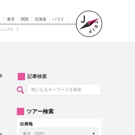
東京
関西
北海道
ハワイ
マニュアル
6
記事検索
ツアー検索
出発地
s