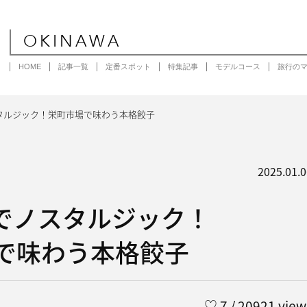
OKINAWA
HOME
記事一覧
定番スポット
特集記事
モデルコース
旅行の
タルジック！栄町市場で味わう本格餃子
2025.01.0
でノスタルジック！
で味わう本格餃子
♡
7
/ 20921 view