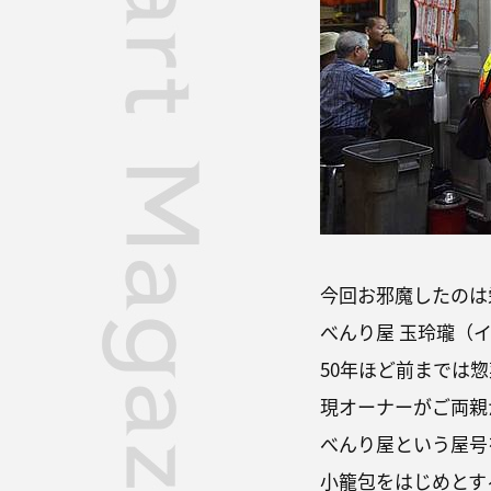
今回お邪魔したのは
べんり屋 玉玲瓏（
50年ほど前までは
現オーナーがご両親
べんり屋という屋号
小籠包をはじめとす