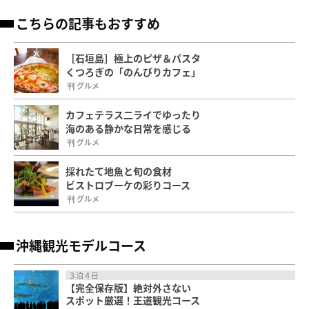
こちらの記事もおすすめ
［石垣島］極上のピザ＆パスタ
くつろぎの「のんびりカフェ」
グルメ
カフェテラス二ライでゆったり
海のある静かな日常を感じる
グルメ
採れたて地魚と旬の食材
ビストロブーケの彩りコース
グルメ
沖縄観光モデルコース
３泊４日
【完全保存版】絶対外さない
スポット厳選！王道観光コース