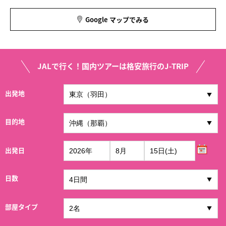
Google マップでみる
JALで行く！国内ツアーは格安旅行のJ-TRIP
出発地
目的地
出発日
日数
部屋タイプ