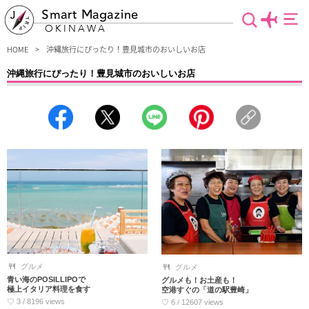
Smart Magazine
OKINAWA
HOME
沖縄旅行にぴったり！豊見城市のおいしいお店
沖縄旅行にぴったり！豊見城市のおいしいお店
那覇空港から近い豊見城市の人気グルメをご紹介します。ビーチやショッピングモ
ールなど見所が多く、沖縄本島南部でも注目のエリアとあって、美味しいものが大
集結。沖縄料理の定番から進化版まで、豊富なラインナップに思わず迷ってしまい
そう。ご当地名物オムタコライスや名産のマンゴーなど、おすすめ情報が満載で
す。
グルメ
グルメ
青い海のPOSILLIPOで
グルメも！お土産も！
極上イタリア料理を食す
空港すぐの「道の駅豊崎」
♡ 3 / 8196 views
♡ 6 / 12607 views