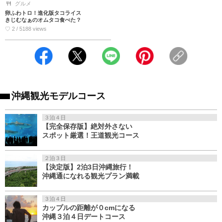
グルメ
卵ふわトロ！進化版タコライス
きじむなぁのオムタコ食べた？
♡ 2 / 5188 views
沖縄観光モデルコース
３泊４日
【完全保存版】絶対外さない
スポット厳選！王道観光コース
２泊３日
【決定版】2泊3日沖縄旅行！
沖縄通になれる観光プラン満載
３泊４日
カップルの距離が０cmになる
沖縄３泊４日デートコース