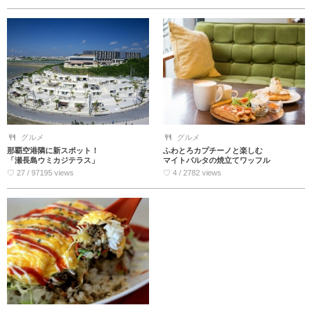
グルメ
グルメ
那覇空港隣に新スポット！
ふわとろカプチーノと楽しむ
「瀬長島ウミカジテラス」
マイトパルタの焼立てワッフル
♡ 27 / 97195 views
♡ 4 / 2782 views