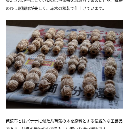
泰宏さんが手にしているのは芭蕉糸を琉球藍で染めた作品。緯絣
のひし形模様が美しく、赤木の額装で仕上げています。
芭蕉布とはバナナに似た糸芭蕉の木を原料とする伝統的な工芸品
であり、沖縄の織物の中で最も古い歴史を持つ織物です。