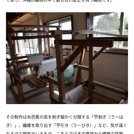
その制作は糸芭蕉の皮を剥ぎ細かく分類する「苧剥ぎ（うーは
ぎ）」、繊維を取り出す「苧引き（うーびき）」など、気が遠く
なるほど根気のいるもの。こちらでは木の栽培から繊維の採取、