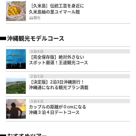
［久米島］伝統工芸を身近に
久米島紬の里ユイマール館
観光
沖縄観光モデルコース
３泊４日
【完全保存版】絶対外さない
スポット厳選！王道観光コース
２泊３日
【決定版】2泊3日沖縄旅行！
沖縄通になれる観光プラン満載
３泊４日
カップルの距離が０cmになる
沖縄３泊４日デートコース
おすすめツアー