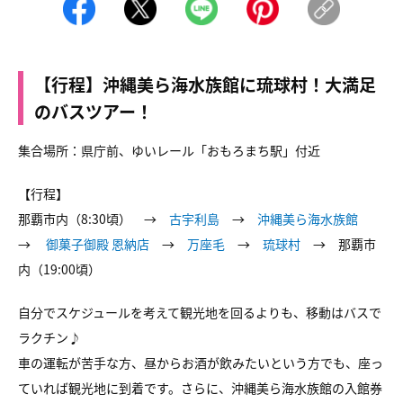
【行程】沖縄美ら海水族館に琉球村！大満足
のバスツアー！
集合場所：県庁前、ゆいレール「おもろまち駅」付近
【行程】
那覇市内（8:30頃） →
古宇利島
→
沖縄美ら海水族館
→
御菓子御殿 恩納店
→
万座毛
→
琉球村
→ 那覇市
内（19:00頃）
自分でスケジュールを考えて観光地を回るよりも、移動はバスで
ラクチン♪
車の運転が苦手な方、昼からお酒が飲みたいという方でも、座っ
ていれば観光地に到着です。さらに、沖縄美ら海水族館の入館券