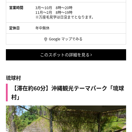
営業時間
3月～10月 8時〜20時
11月～2月 8時〜19時
※万座毛見学は日没までとなります。
定休日
年中無休
Google マップでみる
このスポットの詳細を見る
琉球村
【滞在約60分】沖縄観光テーマパーク「琉球
村」