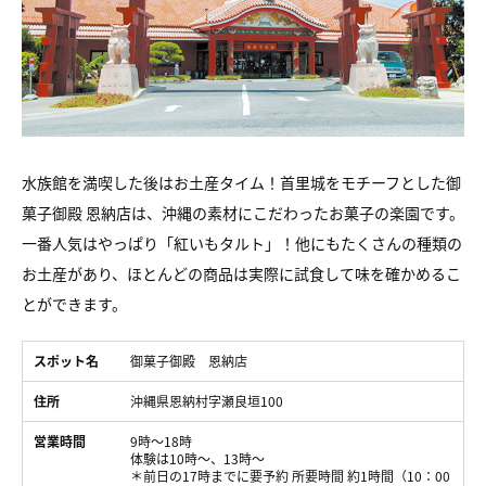
水族館を満喫した後はお土産タイム！首里城をモチーフとした御
菓子御殿 恩納店は、沖縄の素材にこだわったお菓子の楽園です。
一番人気はやっぱり「紅いもタルト」！他にもたくさんの種類の
お土産があり、ほとんどの商品は実際に試食して味を確かめるこ
とができます。
スポット名
御菓子御殿 恩納店
住所
沖縄県恩納村字瀬良垣100
営業時間
9時～18時
体験は10時～、13時～
＊前日の17時までに要予約 所要時間 約1時間（10：00