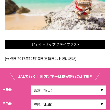
ジェイトリップ ステイプラス
[作成日
:2017年12月13日
更新日は上記に記載]
JALで行く！国内ツアーは格安旅行のJ-TRIP
出発地
目的地