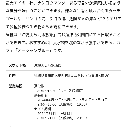
最大エイの一種、ナンヨウマンタ！まるで自分が海底にいるよう
な気分を味わうことができます。様々な生物と触れ合えるタッチ
プールや、サンゴの海、深海の海、危険ザメの海など13のエリア
で多種多様な生き物たちを観察できます。
昼食は「沖縄美ら海水族館」含む海洋博公園内にて各自取ること
ができます。おすすめは巨大水槽を眺めながら食事ができる、カ
フェ「オーシャンブルー」です。
スポット名
沖縄美ら海水族館
住所
沖縄県国頭郡本部町石川424番地（海洋博公園内）
営業時間
通常期
8:30～18:30（17:30入館締切）
延長期間
2024年4月27日～5月6日、7月20日～7月31日
8:30～20:00（入館締切 19:00）
ナイト期間
2024年8月1日～8月31日
8:30～21:00（入館締切 20:00）