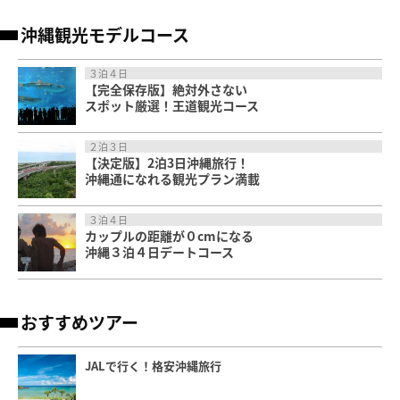
沖縄観光モデルコース
３泊４日
【完全保存版】絶対外さない
スポット厳選！王道観光コース
２泊３日
【決定版】2泊3日沖縄旅行！
沖縄通になれる観光プラン満載
３泊４日
カップルの距離が０cmになる
沖縄３泊４日デートコース
おすすめツアー
JALで行く！格安沖縄旅行