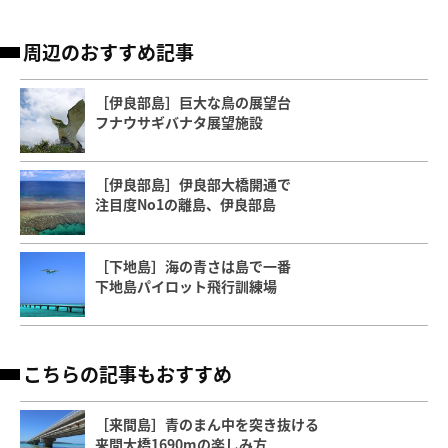
周辺のおすすめ記事
［伊良部島］巨大な鳥の展望台
フナウサギバナタ展望施設
［伊良部島］伊良部大橋開通で
注目度No1の離島、伊良部島
［下地島］海の青さは島で一番
下地島パイロット飛行訓練場
こちらの記事もおすすめ
［来間島］青のまん中を突き抜ける
来間大橋1690mの楽しみ方