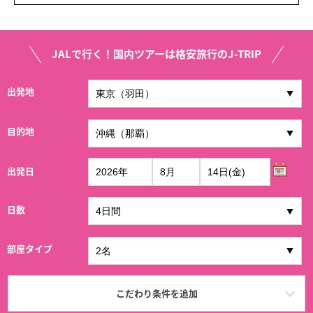
JALで行く！国内ツアーは格安旅行のJ-TRIP
出発地
目的地
出発日
日数
部屋タイプ
こだわり条件を追加