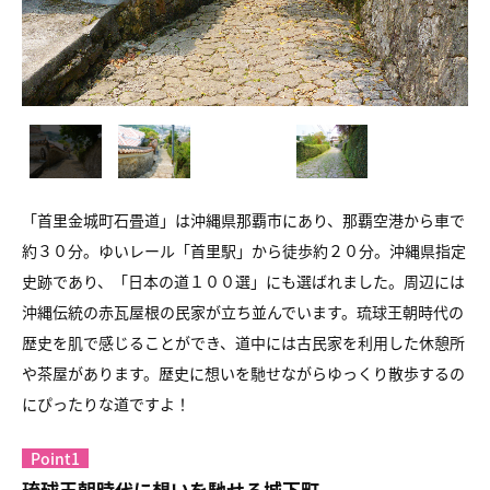
「首里金城町石畳道」は沖縄県那覇市にあり、那覇空港から車で
約３０分。ゆいレール「首里駅」から徒歩約２０分。沖縄県指定
史跡であり、「日本の道１００選」にも選ばれました。周辺には
沖縄伝統の赤瓦屋根の民家が立ち並んでいます。琉球王朝時代の
歴史を肌で感じることができ、道中には古民家を利用した休憩所
や茶屋があります。歴史に想いを馳せながらゆっくり散歩するの
にぴったりな道ですよ！
Point1
琉球王朝時代に想いを馳せる城下町