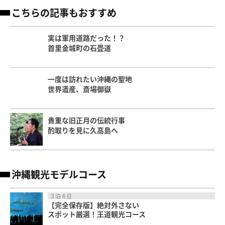
こちらの記事もおすすめ
実は軍用道路だった！？
首里金城町の石畳道
一度は訪れたい沖縄の聖地
世界遺産、斎場御嶽
貴重な旧正月の伝統行事
酌取りを見に久高島へ
沖縄観光モデルコース
３泊４日
【完全保存版】絶対外さない
スポット厳選！王道観光コース