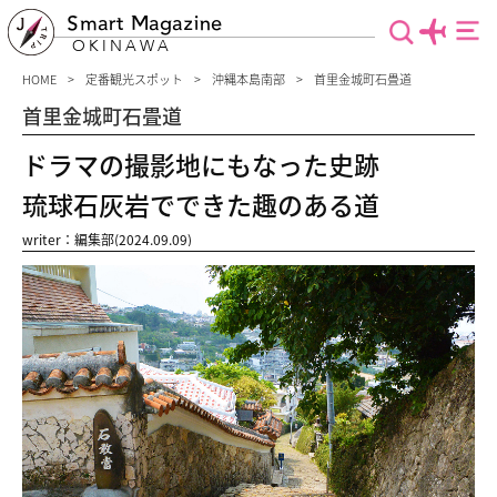
Smart Magazine
OKINAWA
HOME
定番観光スポット
沖縄本島南部
首里金城町石畳道
首里金城町石畳道
ドラマの撮影地にもなった史跡
琉球石灰岩でできた趣のある道
writer：編集部(2024.09.09)