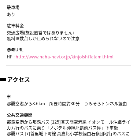
駐車場
あり
駐車料金
交通広場(施設直営ではありません)
無料※数台しか止められないので注意
参考URL
HP :
http://www.naha-navi.or.jp/kinjoIshiTatami.html
アクセス
車
那覇空港から8.6km 所要時間約30分 うみそらトンネル経由
公共交通機関
那覇空港から那覇バス [125]普天間空港線 イオンモール沖縄ライ
カム行のバスに乗り「ノボテル沖縄那覇前バス停」下車後
那覇バス [7]首里城下町線 真嘉比小学校経由石嶺団地行のバスに