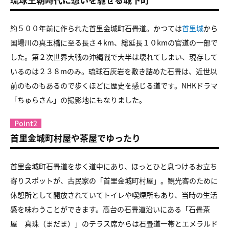
約５００年前に作られた首里金城町石畳道。かつては
首里城
から
国場川の真玉橋に至る長さ４km、総延長１０kmの官道の一部で
した。第２次世界大戦の沖縄戦で大半は壊れてしまい、現存して
いるのは２３８mのみ。琉球石灰岩を敷き詰めた石畳は、近世以
前のものもあるので歩くほどに歴史を感じる道です。NHKドラマ
「ちゅらさん」の撮影地にもなりました。
Point2
首里金城町村屋や茶屋でゆったり
首里金城町石畳道を歩く道中にあり、ほっとひと息つけるお立ち
寄りスポットが、古民家の「首里金城町村屋」。観光客のために
休憩所として開放されていてトイレや喫煙所もあり、当時の生活
感を味わうことができます。高台の石畳道沿いにある「石畳茶
屋 真珠（まだま）」のテラス席からは石畳道一帯とエメラルド