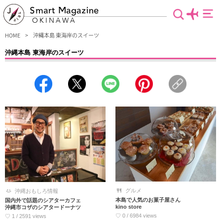
Smart Magazine
OKINAWA
HOME
沖縄本島 東海岸のスイーツ
沖縄本島 東海岸のスイーツ
沖縄本島東海岸で人気のグルメ・スイーツ情報をお届け！楽しい会話には美味しい
食べ物が必須。デートや女子旅に最適なカフェレストランやほっこり一息つけるお
店など厳選しました。食べる前に盛れる写真を撮ってSNSにアップするのもお忘れ
なく♪これを見れば、今行きたいお店がきっと見つかるハズです。
グルメ
沖縄おもしろ情報
本島で人気のお菓子屋さん
国内外で話題のシアターカフェ
kino store
沖縄市コザのシアタードーナツ
♡ 0 / 6984 views
♡ 1 / 2591 views