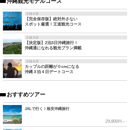
沖縄観光モデルコース
３泊４日
【完全保存版】絶対外さない
スポット厳選！王道観光コース
２泊３日
【決定版】2泊3日沖縄旅行！
沖縄通になれる観光プラン満載
３泊４日
カップルの距離が０cmになる
沖縄３泊４日デートコース
おすすめツアー
JALで行く！格安沖縄旅行
29,800
円～