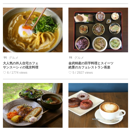
グルメ
グルメ
大人気の外人住宅カフェ
金武特産の田芋料理とスイーツ
サンスーシィの琉京料理
絶景のカフェレストラン長楽
♡ 6 / 1774 views
♡ 5 / 2927 views