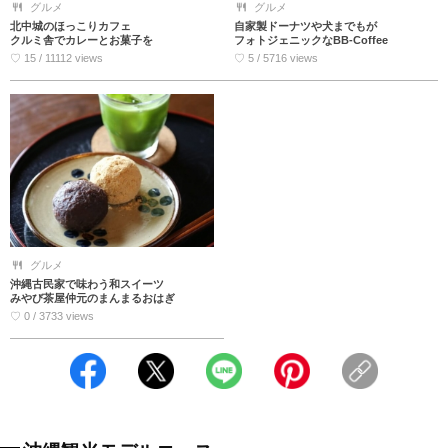
グルメ
グルメ
北中城のほっこりカフェ
自家製ドーナツや犬までもが
クルミ舎でカレーとお菓子を
フォトジェニックなBB-Coffee
♡ 15 / 11112 views
♡ 5 / 5716 views
グルメ
沖縄古民家で味わう和スイーツ
みやび茶屋仲元のまんまるおはぎ
♡ 0 / 3733 views