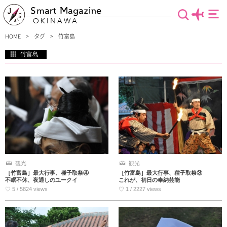
Smart Magazine
OKINAWA
HOME
タグ
竹富島
竹富島
石垣島から船に乗って10分の距離にある竹富島。水牛車で島を散策したり、星の砂
を探したり…竹富島では非日常的な景色や感動に出合うことができます。古くから
受け継がれている伝統行事が盛んで島の人たちの団結力も魅力の一つ。少し足を伸
ばして一味違った沖縄の雰囲気を味わいましょう！
観光
観光
［竹富島］最大行事、種子取祭④
［竹富島］最大行事、種子取祭③
不眠不休、夜通しのユークイ
これが、初日の奉納芸能
♡ 5 / 5824 views
♡ 1 / 2227 views