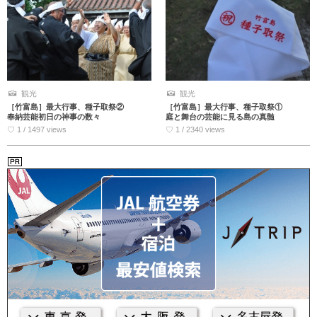
観光
観光
［竹富島］最大行事、種子取祭②
［竹富島］最大行事、種子取祭①
奉納芸能初日の神事の数々
庭と舞台の芸能に見る島の真髄
♡ 1 / 1497 views
♡ 1 / 2340 views