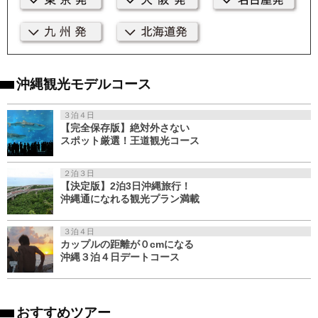
沖縄観光モデルコース
３泊４日
【完全保存版】絶対外さない
スポット厳選！王道観光コース
２泊３日
【決定版】2泊3日沖縄旅行！
沖縄通になれる観光プラン満載
３泊４日
カップルの距離が０cmになる
沖縄３泊４日デートコース
おすすめツアー