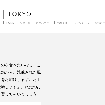
TOKYO
HOME
記事一覧
定番スポット
特集記事
モデルコース
旅行の
ものを食べたいなら、こ
老舗から、洗練された風
報をお届けします。お土
登場しますよ。旅先のお
予習しちゃいましょう。