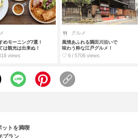
メ
グルメ
すめモーニング7選！
風情あふれる隅田川沿いで
ては観光は出来ぬ！
味わう粋な江戸グルメ！
318 views
♡ 6 / 5706 views
ポットを満喫
光プラン