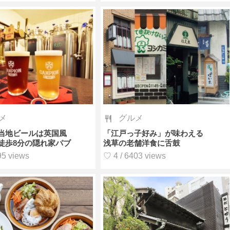
メ
グルメ
当地ビールは英国風
「江戸っ子好み」が味わえる
徒歩8分の隠れ家パブ
浅草の老舗洋食に舌鼓
95 views
♡ 4 / 6403 views