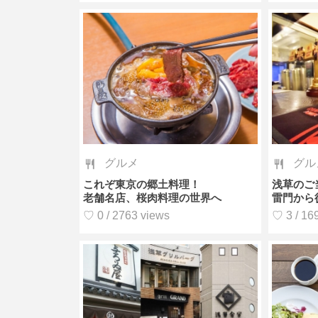
グルメ
グル
これぞ東京の郷土料理！
浅草のご
老舗名店、桜肉料理の世界へ
雷門から
♡ 0 / 2763 views
♡ 3 / 16