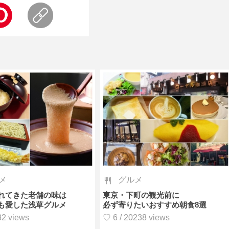
メ
グルメ
れてきた老舗の味は
東京・下町の観光前に
も愛した浅草グルメ
必ず寄りたいおすすめ朝食8選
32 views
♡ 6 / 20238 views