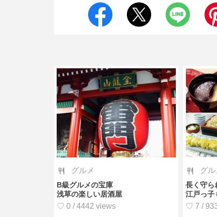
グルメ
グル
B級グルメの宝庫
長く守ら
浅草の楽しい居酒屋
江戸っ子
♡ 0 / 4442 views
♡ 7 / 93