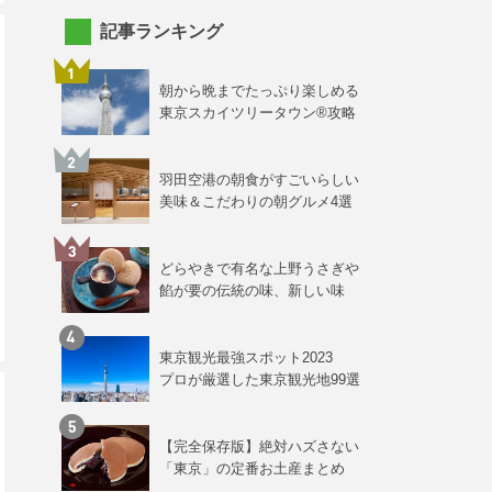
記事ランキング
朝から晩までたっぷり楽しめる
東京スカイツリータウン®攻略
羽田空港の朝食がすごいらしい
美味＆こだわりの朝グルメ4選
どらやきで有名な上野うさぎや
餡が要の伝統の味、新しい味
東京観光最強スポット2023
プロが厳選した東京観光地99選
【完全保存版】絶対ハズさない
「東京」の定番お土産まとめ