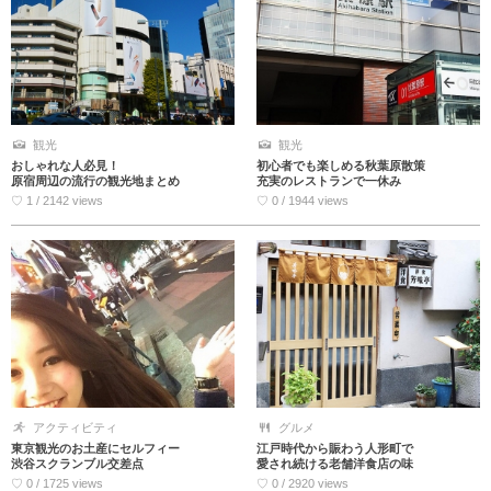
観光
観光
おしゃれな人必見！
初心者でも楽しめる秋葉原散策
原宿周辺の流行の観光地まとめ
充実のレストランで一休み
♡ 1 / 2142 views
♡ 0 / 1944 views
アクティビティ
グルメ
東京観光のお土産にセルフィー
江戸時代から賑わう人形町で
渋谷スクランブル交差点
愛され続ける老舗洋食店の味
♡ 0 / 1725 views
♡ 0 / 2920 views