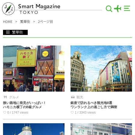
Smart Magazine
TOKYO
HOME
繁華街
2ページ目
繁華街
東京にある繁華街の情報をお届けします。活気ある繫華街にある、お店やスポット
の中でもとっておきなスポットだけを集めました。楽しくお買い物やしたり、お土
産を選んだり、美味しいものを食べたり…♪心も体も満たされる情報が満載です。
旅行で行くべき東京のスポットを紹介します。
グルメ
観光
狭い路地に発見がいっぱい！
銀座で訪れるべき観光地8選
ハモニカ横丁のB級グルメ
ワンランク上の過ごし方で満喫
♡ 0 / 1747 views
♡ 1 / 3343 views