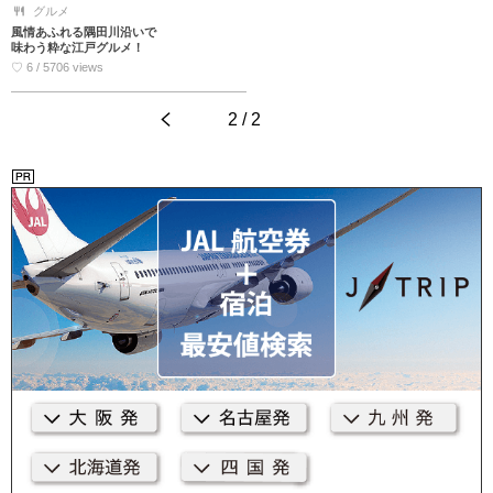
グルメ
風情あふれる隅田川沿いで
味わう粋な江戸グルメ！
♡ 6 / 5706 views
<
2 / 2
>