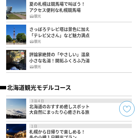
夏の札幌は競馬場で叫ぼう！
アクセス便利な札幌競馬場
観光
さっぽろテレビ塔は景色に加え
「テレビ父さん」など魅力満点
観光
評論家絶賛の「やさしい」温泉
小さな名湯！開拓ふくろふ乃湯
観光
北海道観光モデルコース
３泊４日
北海道のおすすめ癒しスポット
大自然にまったり心癒される旅
１日
札幌から日帰りで楽しめる！
冬の小樽１日観光プラン