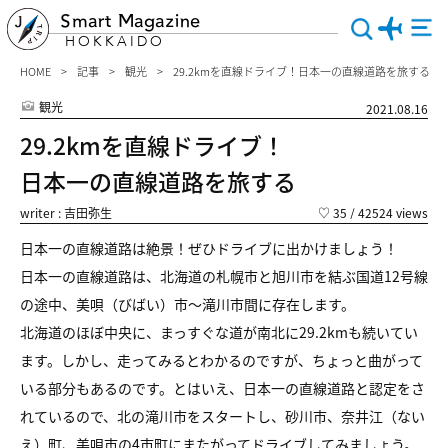
Smart Magazine
HOKKAIDO
HOME
記事
観光
29.2kmを直線ドライブ！日本一の直線道路を旅する
観光
2021.08.16
29.2kmを直線ドライブ！
日本一の直線道路を旅する
writer : 吉田弥生
♡
35
/ 42524 views
日本一の直線道路は絶景！ぜひドライブに出かけましょう！
日本一の直線道路は、北海道の札幌市と旭川市を結ぶ国道12号線
の途中、美唄（びばい）市～滝川市間に存在します。
北海道のほぼ中央に、まっすぐな道が南北に29.2kmも続いてい
ます。しかし、走ってみるとわかるのですが、ちょっと曲がって
いる部分もあるのです。とはいえ、日本一の直線道路と認定をさ
れているので、北の滝川市をスタートし、砂川市、奈井江（ない
え）町、美唄市の4市町にまたがってドライブしてみましょう。