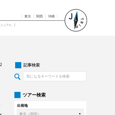
東京
関西
沖縄
マニュアル
2
記事検索
ツアー検索
出発地
s