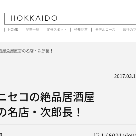
HOKKAIDO
HOME
記事一覧
定番スポット
特集記事
モデルコース
旅行の
酒屋魚屋直営の名店・次郎長！
2017.03.1
ニセコの絶品居酒屋
の名店・次郎長！
郎
♡
1
/ 6091 view