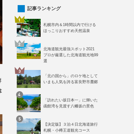
記事ランキング
札幌市内＆1時間以内で行ける
ほっこりおすすめ天然温泉
北海道観光最強スポット2021
プロが厳選した北海道観光地99
選
「北の国から」のロケ地として
鮮
いまも人気を誇る富良野市麓郷
は
「訪れたい坂日本一」に輝いた
函館湾を見渡す八幡坂の景色
【決定版】３泊４日北海道旅行
札幌・小樽王道観光コース