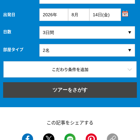
Google マップでみる
JALで行く！国内ツアーは格安旅行のJ-TRIP
出発地
目的地
出発日
日数