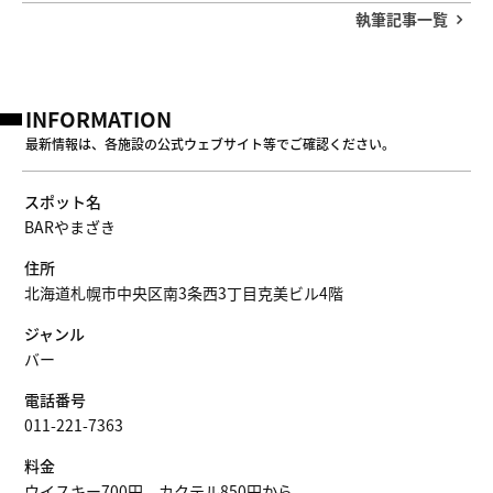
ライターのおすすめ
老舗ですが、格式ばらず、誰もが楽しめる温かい雰囲気のお店で
す。いまも札幌の「ミスター・バーテンダー」山﨑さんが残した
味と空気に触れられるのが魅力です。
Asa Sugai
札幌生活も10数年。乗馬を楽しみ、冬は歩くス
キーや温泉も。北海道は日常の近くに楽しいこ
とがいっぱいあります。
執筆記事一覧
INFORMATION
最新情報は、各施設の公式ウェブサイト等でご確認ください。