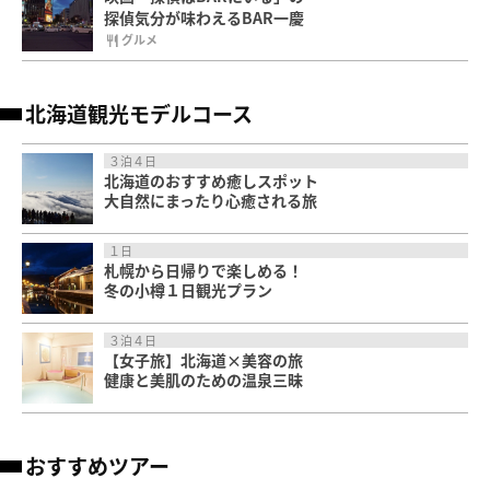
こちらの記事もおすすめ
夜のすすきのに漂う小麦の香り
夜も買えるパンやサンドイッチ
グルメ
まさに究極のジンギスカン！
心意気を『いただきます。』
グルメ
映画「探偵はBARにいる」の
探偵気分が味わえるBAR一慶
グルメ
北海道観光モデルコース