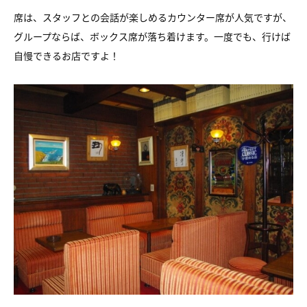
提供写真：BARやまざき
おいしいカクテルはつい飲み過ぎてしまいがちですが、この店で
は、客が注文をしても様子を見てやんわり止めてくれます。ま
た、注文がなければ、店の方からお代わりを促すこともありませ
ん。
お酒が好きな人はもちろん、あまり飲めないけれど、雰囲気を楽
しみたいという人にも安心です。
席は、スタッフとの会話が楽しめるカウンター席が人気ですが、
グループならば、ボックス席が落ち着けます。一度でも、行けば
自慢できるお店ですよ！