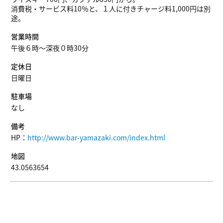
スポット名
BARやまざき
住所
北海道札幌市中央区南3条西3丁目克美ビル4階
ジャンル
バー
電話番号
011-221-7363
料金
ウイスキー700円、カクテル850円から。
消費税・サービス料10％と、１人に付きチャージ料1,000円は別
途。
営業時間
午後６時～深夜０時30分
定休日