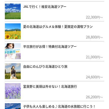
３泊４日
北海道のおすすめ癒しスポット
大自然にまったり心癒される旅
１日
札幌から日帰りで楽しめる！
冬の小樽１日観光プラン
３泊４日
【女子旅】北海道×美容の旅
健康と美肌のための温泉三昧
おすすめツアー
JALで行く！格安北海道ツアー
22,300
円～
夏の北海道はグルメ＆体験！夏限定の満喫プラン