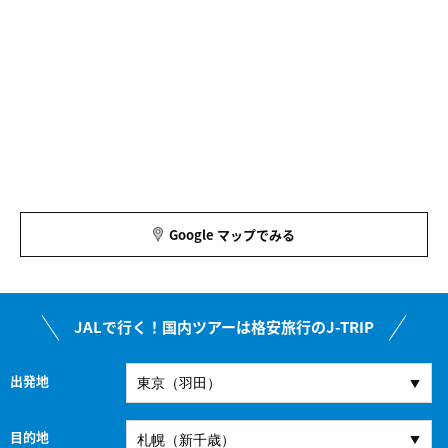
日曜日
駐車場
なし
備考
HP：
http://www.bar-yamazaki.com/index.html
地図
43.0563654