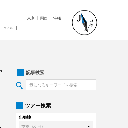
東京
関西
沖縄
マニュアル
2
記事検索
ツアー検索
出発地
s