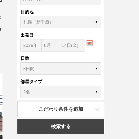
目的地
わ
石
出発日
」
日数
部屋タイプ
こだわり条件を追加
検索する