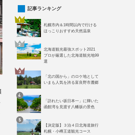
記事ランキング
札幌市内＆1時間以内で行ける
ほっこりおすすめ天然温泉
北海道観光最強スポット2021
プロが厳選した北海道観光地99
選
「北の国から」のロケ地として
いまも人気を誇る富良野市麓郷
展
ち
「訪れたい坂日本一」に輝いた
函館湾を見渡す八幡坂の景色
し
【決定版】３泊４日北海道旅行
札幌・小樽王道観光コース