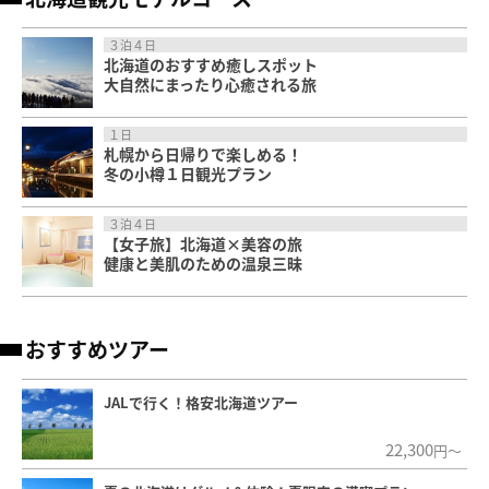
３泊４日
北海道のおすすめ癒しスポット
大自然にまったり心癒される旅
１日
札幌から日帰りで楽しめる！
冬の小樽１日観光プラン
３泊４日
【女子旅】北海道×美容の旅
健康と美肌のための温泉三昧
おすすめツアー
JALで行く！格安北海道ツアー
22,300
円～