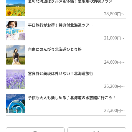
夏の北海道はグルメ＆体験！夏限定の満喫プラン
28,800
円～
平日旅行がお得！特典付北海道ツアー
21,000
円～
自由にのんびり北海道ひとり旅
24,600
円～
富良野と美瑛は外せない！北海道旅行
26,200
円～
子供も大人も楽しめる♪北海道の水族館に行こう！
22,300
円～