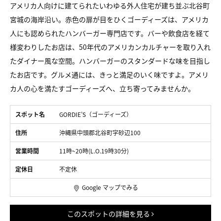
アメリカ人向けに建てられたいわゆる外人住宅が建ち並ぶ北谷町
宮城の海岸沿い。赤色の扉が目をひくゴーディーズは、アメリカ
人にも認められたハンバーガー専門店です。バーや飲食店を経て
様変わりしたお店は、50年代のアメリカンカルチャーを取り入れ
たダイナー風な空間。ハンバーガーのスタンダードな味を目指し
たお店です。グルメ通には、きっと満足のいく味ですよ。アメリ
カ人の心を満たすゴーディーズへ、立ち寄ってみませんか。
スポット名
GORDIE’S（ゴーディーズ）
住所
沖縄県中頭郡北谷町字砂辺100
営業時間
11時~20時(L.O.19時30分)
定休日
不定休
Google マップでみる
このスポットの詳細を見る