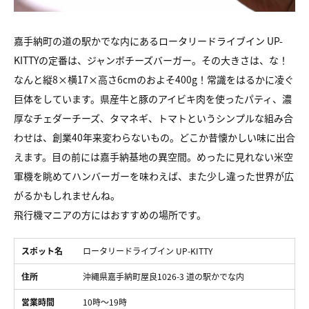
嘉手納町の道の駅かでな内にあるロータリードライブイン UP-
KITTYの定番は、ジャンボチーズバーガー。その大きさは、な！
なんと縦8×横17×高さ6cmのおよそ400g！常識をはるかに凌ぐ
巨体をしています。県産牛と豚のアイビキ肉を使ったパティ、濃
厚なチェダーチーズ、タマネギ、トマトというシンプルな組み合
わせは、創業40年来変わらないもの。どこか昔懐かしい味に出合
えます。目の前には嘉手納基地の異空間。めったに見れない米空
軍機を眺めてハンバーガーを味わえば、また少し違った世界が広
がるかもしれませんね。
飛行機マニアの方にはおすすめの場所です。
スポット名
ロータリードライブイン UP-KITTY
住所
沖縄県嘉手納町屋良1026-3 道の駅かでな内
営業時間
10時〜19時