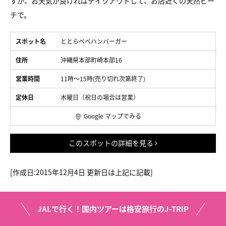
すが、お天気が良ければテイクアウトして、お店近くの天然ビー
チで。
スポット名
ととらべべハンバーガー
住所
沖縄県本部町崎本部16
営業時間
11時～15時(売り切れ次第終了)
定休日
木曜日（祝日の場合は営業）
Google マップでみる
このスポットの詳細を見る
[作成日
:2015
年
12
月4日 更新日は上記に記載]
JALで行く！国内ツアーは格安旅行のJ-TRIP