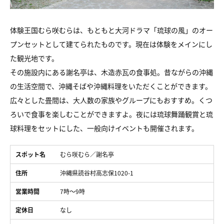
体験王国むら咲むらは、もともと大河ドラマ「琉球の風」のオー
プンセットとして建てられたものです。現在は体験をメインにし
た観光地です。
その施設内にある謝名亭は、木造赤瓦の食事処。昔ながらの沖縄
の生活空間で、沖縄そばや沖縄料理をいただくことができます。
広々とした畳間は、大人数の家族やグループにもおすすめ。くつ
ろいで食事を楽しむことができますよ。夜には琉球舞踊観賞と琉
球料理をセットにした、一般向けイベントも開催されます。
スポット名
むら咲むら／謝名亭
住所
沖縄県読谷村高志保1020-1
営業時間
7時～9時
定休日
なし