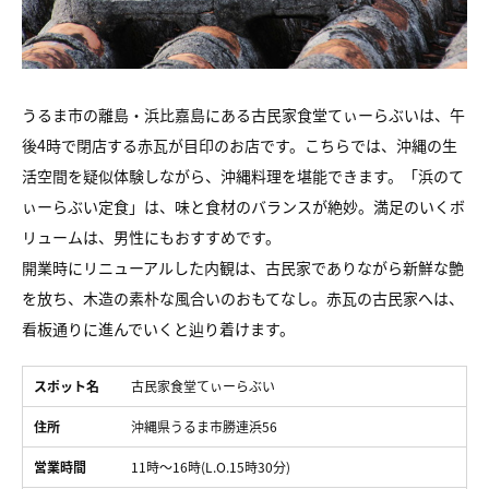
うるま市の離島・浜比嘉島にある古民家食堂てぃーらぶいは、午
後4時で閉店する赤瓦が目印のお店です。こちらでは、沖縄の生
活空間を疑似体験しながら、沖縄料理を堪能できます。「浜のて
ぃーらぶい定食」は、味と食材のバランスが絶妙。満足のいくボ
リュームは、男性にもおすすめです。
開業時にリニューアルした内観は、古民家でありながら新鮮な艶
を放ち、木造の素朴な風合いのおもてなし。赤瓦の古民家へは、
看板通りに進んでいくと辿り着けます。
スポット名
古民家食堂てぃーらぶい
住所
沖縄県うるま市勝連浜56
営業時間
11時～16時(L.O.15時30分)