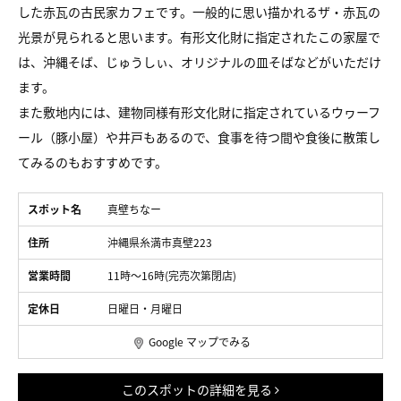
した赤瓦の古民家カフェです。一般的に思い描かれるザ・赤瓦の
光景が見られると思います。有形文化財に指定されたこの家屋で
は、沖縄そば、じゅうしぃ、オリジナルの皿そばなどがいただけ
ます。
また敷地内には、建物同様有形文化財に指定されているウヮーフ
ール（豚小屋）や井戸もあるので、食事を待つ間や食後に散策し
てみるのもおすすめです。
スポット名
真壁ちなー
住所
沖縄県糸満市真壁223
営業時間
11時～16時(完売次第閉店)
定休日
日曜日・月曜日
Google マップでみる
このスポットの詳細を見る