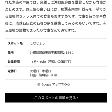
れた木造の母屋では、窓越しに沖縄風庭園を鑑賞しながら食事が
楽しめます。お天気の良い日には、那覇市内の町並みを一望でき
る屋根付きテラス席での食事もおすすめです。食事を待つ間や食
後に、琉球石灰岩の石畳の庭を散策してみるのもいいですね。赤
瓦屋根の建物でまったり食事なんて通ですね。
スポット名
しむじょう
住所
沖縄県那覇市首里末吉町2-124-1
営業時間
11時〜15時（売切れ次第終了）
定休日
火曜日 水曜日
旧盆、清明祭、正月
Google マップでみる
このスポットの詳細を見る