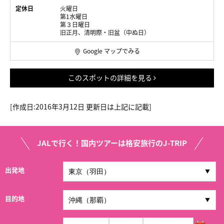
定休日
火曜日
第1水曜日
第３日曜日
旧正月、清明際・旧盆（中ぬ日）
Google マップでみる
このスポットの詳細を見る
[作成日
:2016
年3月12日 更新日は上記に記載]
JALで行く！国内ツアーは格安旅行のJ-TRIP
出発地
目的地