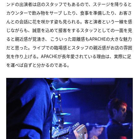
ンドの出演者は店のスタッフでもあるので、
ステージを降りると
カウンターで飲み物をサーブ したり、
食事を準備したり、お客さ
んとの会話に花を咲かす姿も見られる。
客と演者という一線を感
じながらも、
誠意を込めて接客をするスタッフとしての一面を見
ると親近感が覚湧き、
こういった距離感もAPACHEの大きな魅力
だと思った。
ライブでの臨場感とスタッフの親近感がお店の雰囲
気を作り上げる。
APACHEが長年愛されている理由は、
実際に足
を運べば自ずと分かるのである。