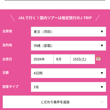
JALで行く！国内ツアーは格安旅行のJ-TRIP
出発地
目的地
出発日
日数
部屋タイプ
こだわり条件を追加