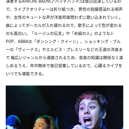
演奏するAPACHE-BADN(アパッチバンド)は毎日出演しているの
で、
ライブクオリティーは折り紙つき。
男性の抱擁感溢れる唄声
や、女性のキュートな声が
洋楽邦楽問わずに歌い込まれていく。
曲によってボーカルが入れ替わるので、
歌手によって色が変わる
のも面白い。
「ルージュの伝言」や「め組の人」のようなJ-
POP、
ABBAの「ダンシング・クイーン」、
ショッキング・ブル
ーの「ヴィーナス」やエルビス・プレスリーなどの
王道の洋楽ま
で 幅広いジャンルから選曲されるため、
音楽の知識は関係なく楽
しめるうえ、
年中無休で毎日営業しているので、心躍るライブを
いつでも堪能できる。