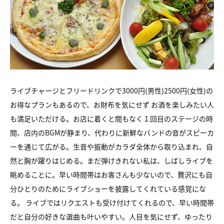
ライブチャージとフリードリンクで3000円(男性)2500円(女性)の
お得なプランもあるので、
お財布を気にせず お酒を楽しみたい人
も満足いただける。
お店に着くと間もなく１回目のステージの時
間、店内のBGMが静まり、
代わりに新鮮なバンドの音がスピーカ
ーを通じて広がる。
生音や振動がカラダ全体から取り込まれ、自
然と胸が躍りはじめる。
まだ弾けきれない私は、しばしライブを
眺めることに。
早い時間帯はお客さんも少ないので、贅沢にも自
分ひとりのために
ライブショーを披露してくれている感覚にな
る。
ライブではリクエストも受け付けてくれるので、
早い時間帯
だと自分の好きな選曲も叶いやすい。
人目を気にせず、ゆったり