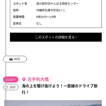
スポット名
道の駅許田やんばる物産センター
住所
沖縄県名護市許田17-1
営業時間
8時30分～19時
定休日
なし
このスポットの詳細を見る
40分
古宇利大橋
11:10～
海の上を駆け抜けよう！一直線のドライブ旅
20分
行！