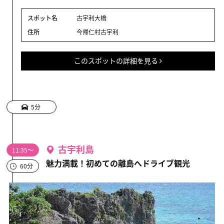
スポット名
古宇利大橋
住所
今帰仁村古宇利
このスポットの詳細を見る
5分
古宇利島
11:35～
魅力満載！初めての離島へドライブ観光
60分