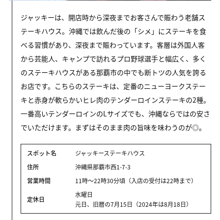
ジャッキーは、開店時から深夜までお客さんで賑わう老舗ス
テーキハウス。沖縄では飲んだ後の「シメ」にステーキを食
べる習慣があり、深夜まで賑わっています。客層は外国人客
から芸能人、キャンプで訪れるプロ野球選手と幅広く、多く
のステーキハウスがある那覇市の中でも断トツの人気を誇る
お店です。こちらのステーキは、定番のニューヨークステー
キと赤身が軟らかいヒレ肉のテンダーロインステーキの2種。
一番高いテンダーロインのLサイズでも、沖縄ならではの安さ
でいただけます。まずはそのまま肉の旨味を味わうのが◎。
スポット名
ジャッキーステーキハウス
住所
沖縄県那覇市西1-7-3
営業時間
11時～22時30分頃（入店の受付は22時まで）
水曜日
定休日
元日、旧暦の7月15日（2024年は8月18日）