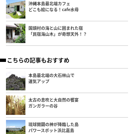
沖縄本島最北端カフェ
どこも絵になる！cafe水母
国頭村の海と山に囲まれた宿
「民宿海山木」が奇想天外！？
こちらの記事もおすすめ
本島最北端の大石林山で
運気アップ
太古の息吹と大自然の饗宴
ガンガラーの谷
琉球開闢の神が降臨した島
パワースポット浜比嘉島