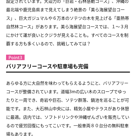
設定されています。大迫力の「巨岩・石林感動コース」、沖縄の
最北端や鹿児島県まで見えてしまう絶景の「美ら海展望台コー
ス」、巨大ガジュマルや６万本のソテツの木を見上げる「亜熱帯
自然林コース」があります。美ら海展望台コースでは、１〜３月
にかけて運が良いとクジラが見えることも。すべてのコースを制
覇する方も多くいるので、挑戦してみては？
Point3
バリアフリーコースや駐車場も完備
あらゆる方に大自然を味わってもらえるようにと、バリアフリー
コースが整備されています。道幅3mの広い木のスロープでゆっ
たりと一周でき、奇岩や巨石、ソテツ群落、鍋池を巡ることが可
能です。また、大石林山中央には、精気小屋やテラスがあり休憩
に最適。店内では、ソフトドリンクや沖縄ぜんざいを販売してい
るので疲労回復にもってこいです。一般車両８０台分の無料駐車
場もあります。