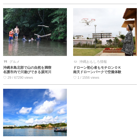
グルメ
沖縄おもしろ情報
沖縄本島北部で山の自然を満喫
ドローン初心者もモチロンＯＫ
名護市内で川遊びできる源河川
南天ドローンパークで空撮体験
♡ 29 / 67290 views
♡ 1 / 1556 views