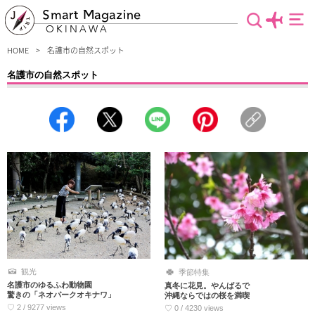
Smart Magazine
OKINAWA
HOME
名護市の自然スポット
名護市の自然スポット
名護市限定！存分に自然を満喫できるスポットを紹介します。亜熱帯の自然やエメ
ラルドグリーンの綺麗な海など、他では見ることのできない自然スポットがたくさ
んある名護市エリア。沖縄旅行が初めての人もリピーターの方も楽しめる名護市の
自然情報をここぞとばかりにお届けします。是非！ご覧ください。
観光
季節特集
名護市のゆるふわ動物園
真冬に花見。やんばるで
驚きの「ネオパークオキナワ」
沖縄ならではの桜を満喫
♡ 2 / 9277 views
♡ 0 / 4230 views