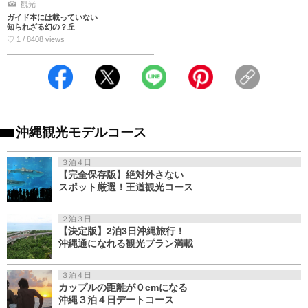
観光
ガイド本には載っていない
知られざる幻の？丘
♡ 1 / 8408 views
沖縄観光モデルコース
３泊４日
【完全保存版】絶対外さない
スポット厳選！王道観光コース
２泊３日
【決定版】2泊3日沖縄旅行！
沖縄通になれる観光プラン満載
３泊４日
カップルの距離が０cmになる
沖縄３泊４日デートコース