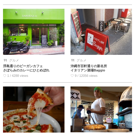
グルメ
グルメ
浮島通りのビーガンカフェ
沖縄市百軒通りの新名所
さぼらみのカレーにひとめぼれ
イタリアン酒場Baggio
♡ 1 / 4288 views
♡ 9 / 12056 views