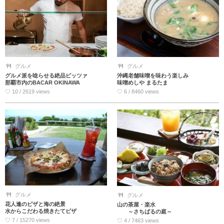
グルメ
グルメ
グルメ派を唸らせる絶品ピッツァ
沖縄老舗味噌を味わう楽しみ
那覇市内のBACAR OKINAWA
味噌めしや まるたま
♡ 10 / 2619 views
♡ 6 / 8460 views
グルメ
グルメ
花人逢のピザと海の絶景
山の茶屋・楽水
水からこだわる焼きたてピザ
～さちばるの庭～
♡ 7 / 15270 views
♡ 4 / 7463 views