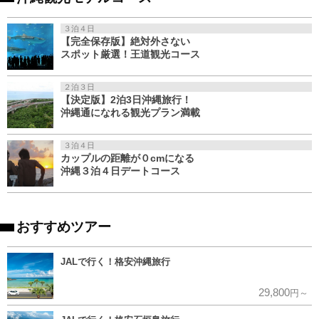
３泊４日
【完全保存版】絶対外さない
スポット厳選！王道観光コース
２泊３日
【決定版】2泊3日沖縄旅行！
沖縄通になれる観光プラン満載
３泊４日
カップルの距離が０cmになる
沖縄３泊４日デートコース
おすすめツアー
JALで行く！格安沖縄旅行
29,800
円～