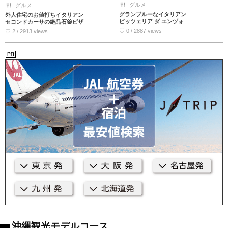
グルメ
グルメ
グランブルーなイタリアン
外人住宅のお値打ちイタリアン
ピッツェリア ダ エンヅォ
セコンドカーサの絶品石釜ピザ
♡ 0 / 2887 views
♡ 2 / 2913 views
沖縄観光モデルコース