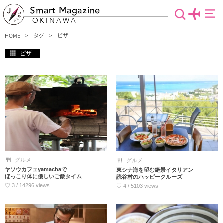
Smart Magazine
OKINAWA
HOME
タグ
ピザ
ピザ
グルメ通をも黙らせる、絶品ピザのお店教えます。食材一つ一つこだわった一級品
のお店や、本場イタリアの味が再現されたお店まで！ピザと一緒に美味しい飲み物
やテラスから望める絶景、もうこれ以上ないぐらいの贅沢な時間を味わってみませ
んか？沖縄旅行でピザの食べ歩きもまた通な楽しみ方の一つです。
グルメ
グルメ
ヤソウカフェyamachaで
東シナ海を望む絶景イタリアン
ほっこり体に優しいご飯タイム
読谷村のハッピークルーズ
♡ 3 / 14296 views
♡ 4 / 5103 views