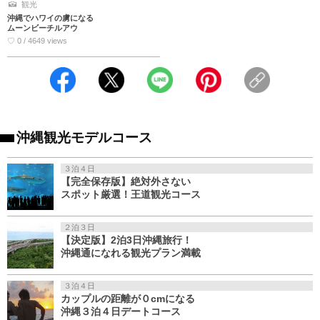
観光
沖縄でハワイの虜になる
ムーンビーチルアウ
♡ 0 / 4649 views
沖縄観光モデルコース
３泊４日
【完全保存版】絶対外さない
スポット厳選！王道観光コース
２泊３日
【決定版】2泊3日沖縄旅行！
沖縄通になれる観光プラン満載
３泊４日
カップルの距離が０cmになる
沖縄３泊４日デートコース