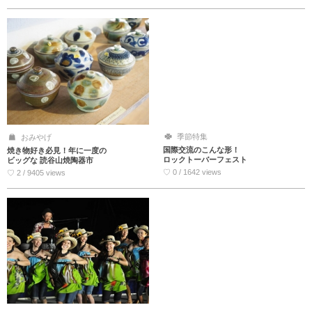
季節特集
おみやげ
国際交流のこんな形！
焼き物好き必見！年に一度の
ロックトーバーフェスト
ビッグな 読谷山焼陶器市
♡ 0 / 1642 views
♡ 2 / 9405 views