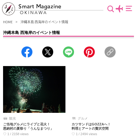
Smart Magazine
OKINAWA
HOME
沖縄本島 西海岸のイベント情報
沖縄本島 西海岸のイベント情報
～沖縄本島西海岸イベント情報～♪このエリアには、見ると絶対行きたくなる季節
によって違ったイベントが目白押し！行きたいイベントに合わせて時間とスケジュ
ールを組めば「最高な旅」になること間違いなし。定番の観光地に飽きてしまっ
た“沖縄ツウ”な人にもおすすめな情報がココに♪さぁ今すぐチェックだ～！
観光
グルメ
ご当地グルメにライブと花火！
カツサンドはGOZZAへ！
恩納村の夏祭り「うんなまつり」
料理とアートの贅沢空間
♡ 1 / 2158 views
♡ 1 / 2494 views