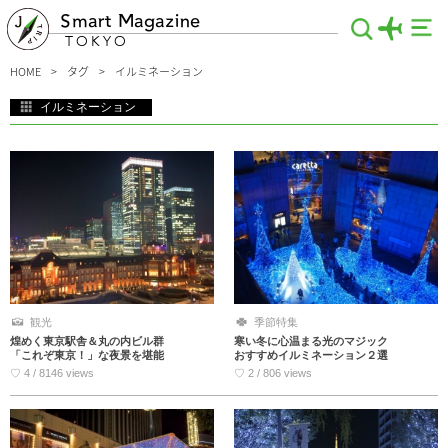
Smart Magazine
TOKYO
HOME
タグ
イルミネーション
イルミネーション
これぞ大都会、東京！と実感してしまう程、煌びやかで美しいイルミネーションス
ポットの数々をご紹介！初めて東京に行く人でも安心♪デートにぴったりのロマン
チックなイルミネーションや、豪華なディナーを味わいながら夜景が見れるお店な
ど、東京でおすすめのイルミネーション情報を集めました。
観光
季節特集
煌めく東京駅舎＆丸の内ビル群
寒い冬に心温まる光のマジック
「これぞ東京！」な夜景を堪能
おすすめイルミネーション２選
♡ 4 / 8146 views
♡ 2 / 806 views