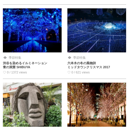
季節特集
季節特集
渋谷を染めるイルミネーション
六本木の冬の風物詩
青の洞窟 SHIBUYA
ミッドタウンクリスマス 2017
♡ 0 / 1372 views
♡ 0 / 621 views