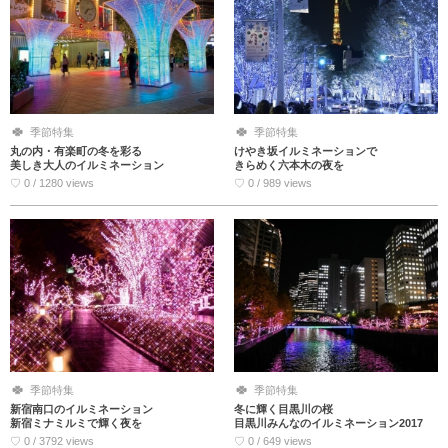
季節特集
季節特集
丸の内・有楽町の冬を彩る
けやき坂イルミネーションで
美しき大人のイルミネーション
きらめく六本木の夜を
♡ 0 / 1280 views
♡ 0 / 989 views
季節特集
季節特集
新宿南口のイルミネーション
冬に輝く目黒川の桜
新宿ミナミルミで輝く夜を
目黒川みんなのイルミネーション2017
♡ 0 / 3792 views
♡ 0 / 649 views