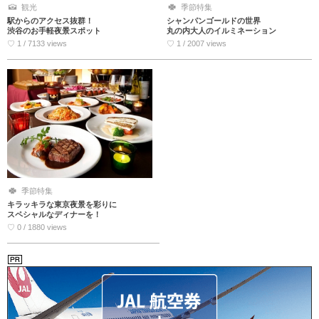
観光
季節特集
駅からのアクセス抜群！
シャンパンゴールドの世界
渋谷のお手軽夜景スポット
丸の内大人のイルミネーション
♡ 1 / 7133 views
♡ 1 / 2007 views
季節特集
キラッキラな東京夜景を彩りに
スペシャルなディナーを！
♡ 0 / 1880 views