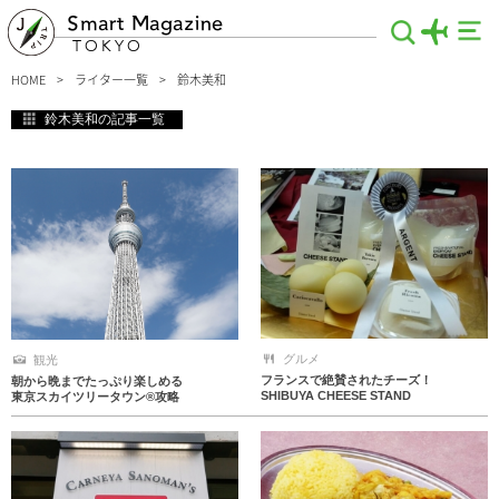
Smart Magazine
TOKYO
HOME
ライター一覧
鈴木美和
鈴木美和の記事一覧
グルメ
観光
フランスで絶賛されたチーズ！
朝から晩までたっぷり楽しめる
SHIBUYA CHEESE STAND
東京スカイツリータウン®攻略