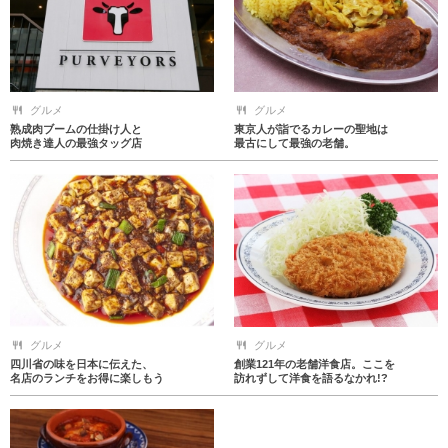
グルメ
グルメ
熟成肉ブームの仕掛け人と
東京人が詣でるカレーの聖地は
肉焼き達人の最強タッグ店
最古にして最強の老舗。
グルメ
グルメ
四川省の味を日本に伝えた、
創業121年の老舗洋食店。ここを
名店のランチをお得に楽しもう
訪れずして洋食を語るなかれ!?